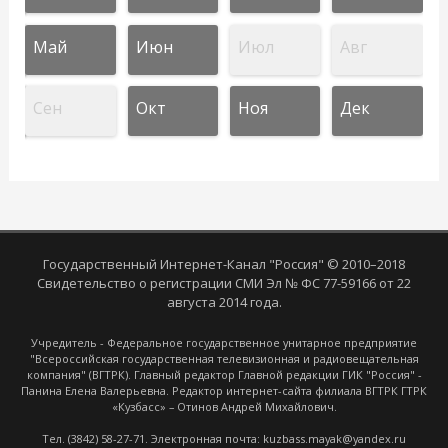
Май
Июн
Июл
Авг
Сен
Окт
Ноя
Дек
Государственный Интернет-Канал "Россия" © 2010–2018
Свидетельство о регистрации СМИ Эл № ФС 77-59166 от 22
августа 2014 года.
Учредитель - Федеральное государственное унитарное предприятие
"Всероссийская государственная телевизионная и радиовещательная
компания" (ВГТРК). Главный редактор Главной редакции ГИК "Россия" -
Панина Елена Валерьевна. Редактор интернет-сайта филиала ВГТРК ГТРК
«Кузбасс» – Отинов Андрей Михайлович.
Тел. (3842) 58-27-71. Электронная почта: kuzbass.mayak@yandex.ru