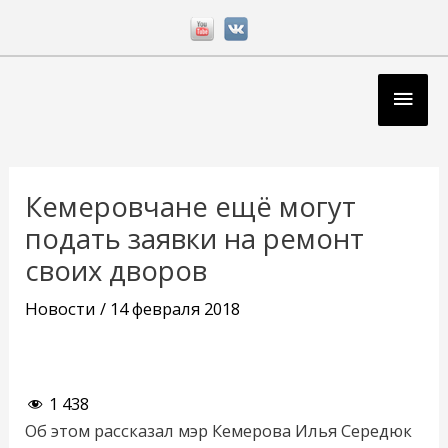
Перейти
к
содержимому
Глав
мен
Навигация
по
Кемеровчане ещё могут
записям
подать заявки на ремонт
своих дворов
Новости
/
14 февраля 2018
1 438
Об этом рассказал мэр Кемерова Илья Середюк