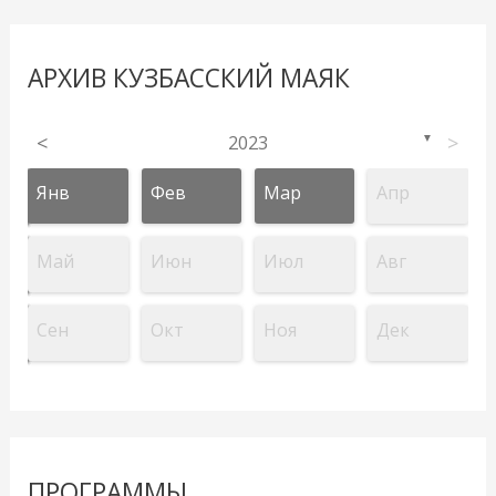
АРХИВ КУЗБАССКИЙ МАЯК
<
2023
>
▼
Янв
Фев
Мар
Апр
Май
Июн
Июл
Авг
Сен
Окт
Ноя
Дек
ПРОГРАММЫ