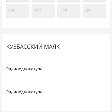
Сен
Окт
Ноя
Дек
КУЗБАССКИЙ МАЯК
РадиоАдвокатура
РадиоАдвокатура