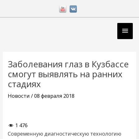
Перейти
к
содержимому
Глав
мен
Навигация
по
Заболевания глаз в Кузбассе
записям
смогут выявлять на ранних
стадиях
Новости
/
08 февраля 2018
1 476
Современную диагностическую технологию