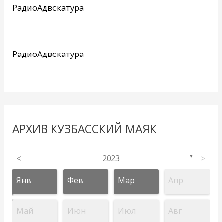
РадиоАдвокатура
РадиоАдвокатура
АРХИВ КУЗБАССКИЙ МАЯК
<
2023
>
▼
Янв
Фев
Мар
Апр
Май
Июн
Июл
Авг