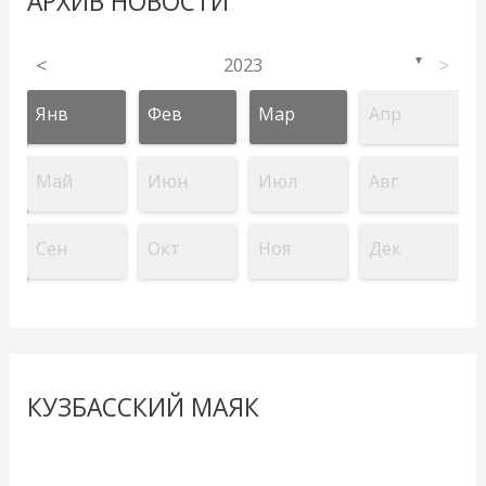
АРХИВ НОВОСТИ
<
2023
>
▼
Янв
Фев
Мар
Апр
Май
Июн
Июл
Авг
Сен
Окт
Ноя
Дек
КУЗБАССКИЙ МАЯК