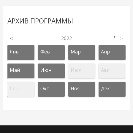
АРХИВ ПРОГРАММЫ
<
2022
>
▼
Янв
Фев
Мар
Апр
Май
Июн
Июл
Авг
Сен
Окт
Ноя
Дек