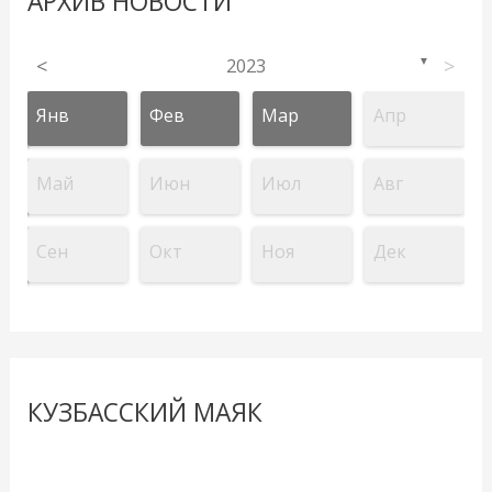
АРХИВ НОВОСТИ
<
2023
>
▼
Янв
Фев
Мар
Апр
Май
Июн
Июл
Авг
Сен
Окт
Ноя
Дек
КУЗБАССКИЙ МАЯК