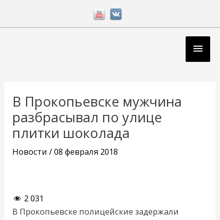
Перейти
к
содержимому
Глав
мен
Навигация
по
В Прокопьевске мужчина
записям
разбрасывал по улице
плитки шоколада
Новости
/
08 февраля 2018
2 031
В Прокопьевске полицейские задержали