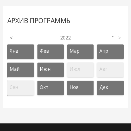
АРХИВ ПРОГРАММЫ
<
2022
>
▼
Янв
Фев
Мар
Апр
Май
Июн
Июл
Авг
Сен
Окт
Ноя
Дек