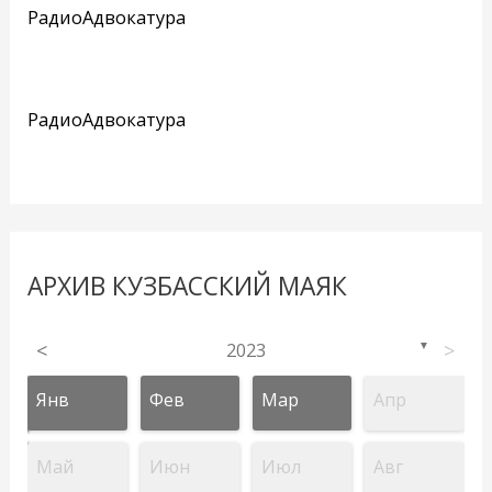
РадиоАдвокатура
РадиоАдвокатура
АРХИВ КУЗБАССКИЙ МАЯК
<
2023
>
▼
Янв
Фев
Мар
Апр
Май
Июн
Июл
Авг