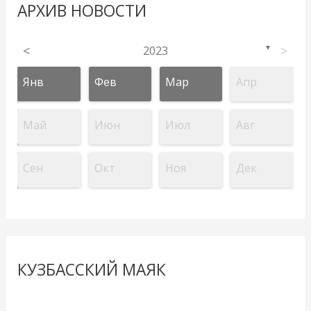
АРХИВ НОВОСТИ
<
2023
>
▼
Янв
Фев
Мар
Апр
Май
Июн
Июл
Авг
Сен
Окт
Ноя
Дек
КУЗБАССКИЙ МАЯК