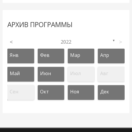
АРХИВ ПРОГРАММЫ
<
2022
>
▼
Янв
Фев
Мар
Апр
Май
Июн
Июл
Авг
Сен
Окт
Ноя
Дек