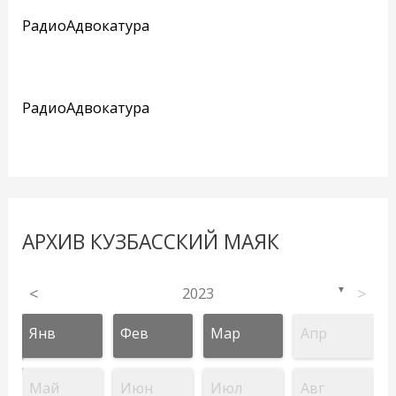
РадиоАдвокатура
РадиоАдвокатура
АРХИВ КУЗБАССКИЙ МАЯК
<
2023
>
▼
Янв
Фев
Мар
Апр
Май
Июн
Июл
Авг