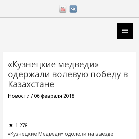
Перейти
к
содержимому
Глав
мен
Навигация
по
«Кузнецкие медведи»
записям
одержали волевую победу в
Казахстане
Новости
/
06 февраля 2018
1 278
«Кузнецкие Медведи» одолели на выезде