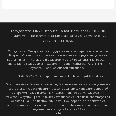
Государственный Интернет-Канал "Россия" © 2010–2018
Свидетельство о регистрации СМИ Эл № ФС 77-59166 от 22
августа 2014 года.
Учредитель - Федеральное государственное унитарное предприятие
"Всероссийская государственная телевизионная и радиовещательная
компания" (ВГТРК). Главный редактор Главной редакции ГИК "Россия" -
Панина Елена Валерьевна. Редактор интернет-сайта филиала ВГТРК ГТРК
«Кузбасс» – Отинов Андрей Михайлович.
Тел. (3842) 58-27-71. Электронная почта: kuzbass.mayak@yandex.ru
Все права на любые материалы, опубликованные на сайте, защищены в
соответствии с российским и международным законодательством об
авторском праве и смежных правах. При любом использовании
текстовых, аудио-, фото- и видеоматериалов ссылка на kuzbassmayak.ru
обязательна. При полной или частичной перепечатке текстовых
материалов в интернете гиперссылка на kuzbassmayak.ru обязательна.
Предназначено для детей старше 16 лет
+16