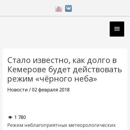
Перейти
к
содержимому
Глав
мен
Навигация
по
Стало известно, как долго в
записям
Кемерове будет действовать
режим «чёрного неба»
Новости
/
02 февраля 2018
1 780
Режим неблагоприятных метеорологических