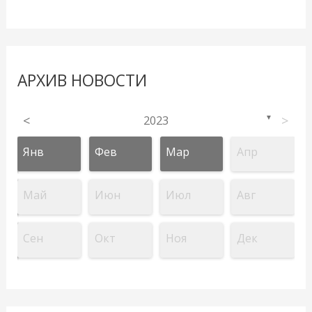
АРХИВ НОВОСТИ
<
2023
>
▼
Янв
Фев
Мар
Апр
Май
Июн
Июл
Авг
Сен
Окт
Ноя
Дек