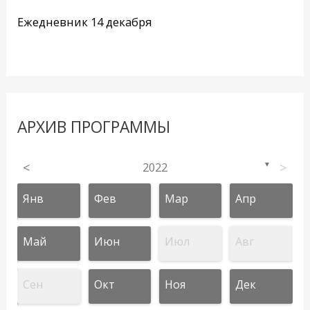
Ежедневник 14 декабря
АРХИВ ПРОГРАММЫ
<
2022
>
▼
Янв
Фев
Мар
Апр
Май
Июн
Июл
Авг
Сен
Окт
Ноя
Дек