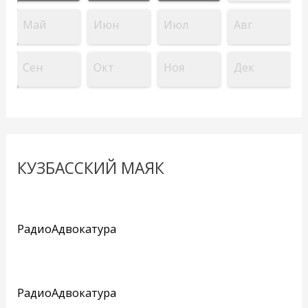
Май
Июн
Июл
Авг
Сен
Окт
Ноя
Дек
КУЗБАССКИЙ МАЯК
РадиоАдвокатура
РадиоАдвокатура