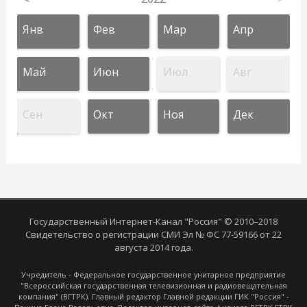
Янв
Фев
Мар
Апр
Май
Июн
Июл
Авг
Сен
Окт
Ноя
Дек
Государственный Интернет-Канал "Россия" © 2010–2018
Свидетельство о регистрации СМИ Эл № ФС 77-59166 от 22
августа 2014 года.
Учредитель - Федеральное государственное унитарное предприятие
"Всероссийская государственная телевизионная и радиовещательная
компания" (ВГТРК). Главный редактор Главной редакции ГИК "Россия" -