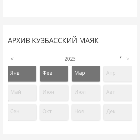
АРХИВ КУЗБАССКИЙ МАЯК
<
2023
>
▼
Янв
Фев
Мар
Апр
Май
Июн
Июл
Авг
Сен
Окт
Ноя
Дек