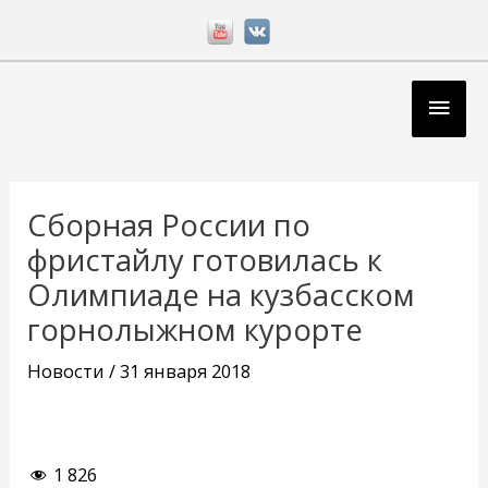
Перейти
к
содержимому
Глав
мен
Навигация
по
Сборная России по
записям
фристайлу готовилась к
Олимпиаде на кузбасском
горнолыжном курорте
Новости
/
31 января 2018
1 826