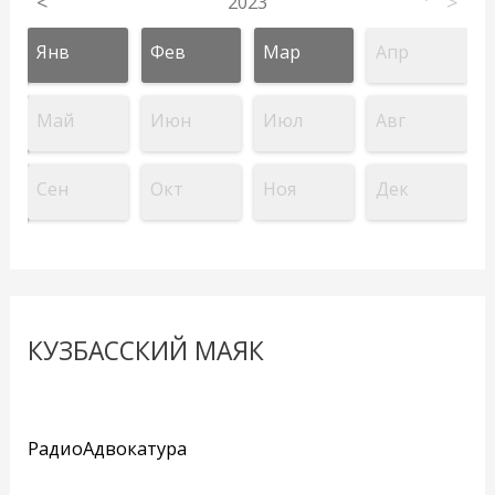
<
2023
>
Янв
Фев
Мар
Апр
Май
Июн
Июл
Авг
Сен
Окт
Ноя
Дек
КУЗБАССКИЙ МАЯК
РадиоАдвокатура