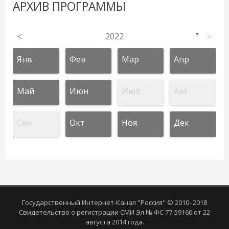
АРХИВ ПРОГРАММЫ
<
2022
>
▼
Янв
Фев
Мар
Апр
Май
Июн
Июл
Авг
Сен
Окт
Ноя
Дек
Государственный Интернет-Канал "Россия" © 2010–2018
Свидетельство о регистрации СМИ Эл № ФС 77-59166 от 22
августа 2014 года.