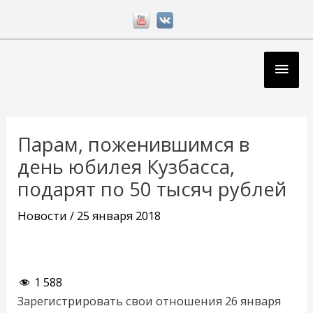
Перейти
к
содержимому
Глав
мен
Навигация
по
Парам, поженившимся в
записям
день юбилея Кузбасса,
подарят по 50 тысяч рублей
Новости
/
25 января 2018
1 588
Зарегистрировать свои отношения 26 января