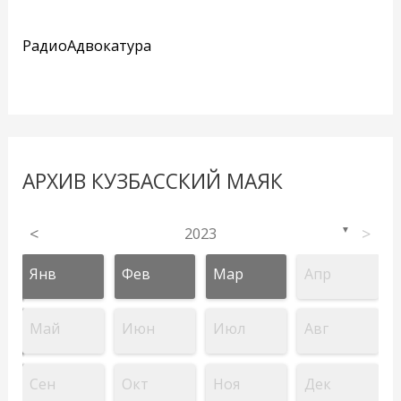
РадиоАдвокатура
АРХИВ КУЗБАССКИЙ МАЯК
<
2023
>
▼
Янв
Фев
Мар
Апр
Май
Июн
Июл
Авг
Сен
Окт
Ноя
Дек