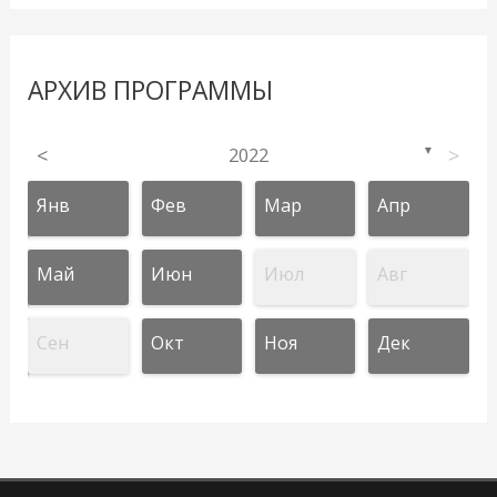
АРХИВ ПРОГРАММЫ
<
2022
>
▼
Янв
Фев
Мар
Апр
Май
Июн
Июл
Авг
Сен
Окт
Ноя
Дек