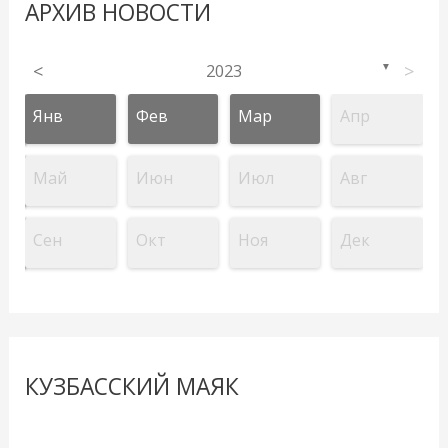
АРХИВ НОВОСТИ
<
2023
>
▼
Янв
Фев
Мар
Апр
Май
Июн
Июл
Авг
Сен
Окт
Ноя
Дек
КУЗБАССКИЙ МАЯК