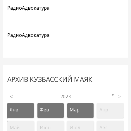
РадиоАдвокатура
РадиоАдвокатура
АРХИВ КУЗБАССКИЙ МАЯК
<
2023
>
▼
Янв
Фев
Мар
Апр
Май
Июн
Июл
Авг