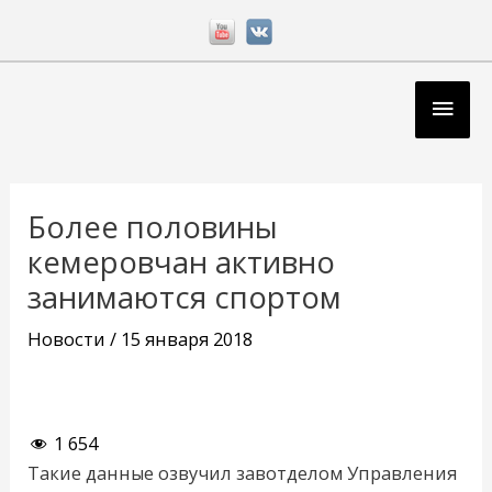
Перейти
к
содержимому
Глав
мен
Навигация
по
Более половины
записям
кемеровчан активно
занимаются спортом
Новости
/
15 января 2018
1 654
Такие данные озвучил завотделом Управления