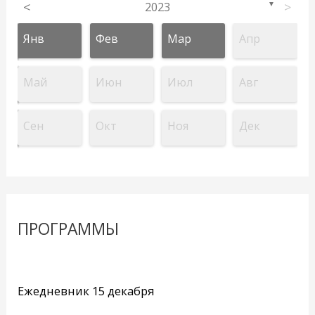
<
2023
>
▼
Янв
Фев
Мар
Апр
Май
Июн
Июл
Авг
Сен
Окт
Ноя
Дек
ПРОГРАММЫ
Ежедневник 15 декабря