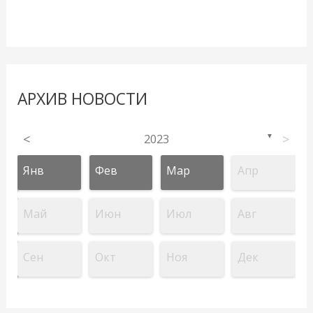
АРХИВ НОВОСТИ
<
2023
>
▼
Янв
Фев
Мар
Апр
Май
Июн
Июл
Авг
Сен
Окт
Ноя
Дек