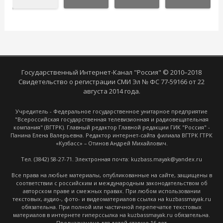
Государственный Интернет-Канал "Россия" © 2010–2018
Свидетельство о регистрации СМИ Эл № ФС 77-59166 от 22
августа 2014 года.
Учредитель - Федеральное государственное унитарное предприятие
"Всероссийская государственная телевизионная и радиовещательная
компания" (ВГТРК). Главный редактор Главной редакции ГИК "Россия" -
Панина Елена Валерьевна. Редактор интернет-сайта филиала ВГТРК ГТРК
«Кузбасс» – Отинов Андрей Михайлович.
Тел. (3842) 58-27-71. Электронная почта: kuzbass.mayak@yandex.ru
Все права на любые материалы, опубликованные на сайте, защищены в
соответствии с российским и международным законодательством об
авторском праве и смежных правах. При любом использовании
текстовых, аудио-, фото- и видеоматериалов ссылка на kuzbassmayak.ru
обязательна. При полной или частичной перепечатке текстовых
материалов в интернете гиперссылка на kuzbassmayak.ru обязательна.
Предназначено для детей старше 16 лет