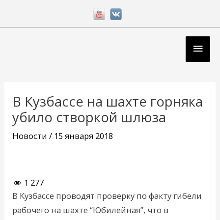
Перейти
к
содержимому
Глав
мен
Навигация
по
В Кузбассе на шахте горняка
записям
убило створкой шлюза
Новости
/
15 января 2018
1 277
В Кузбассе проводят проверку по факту гибели
рабочего на шахте “Юбилейная”, что в