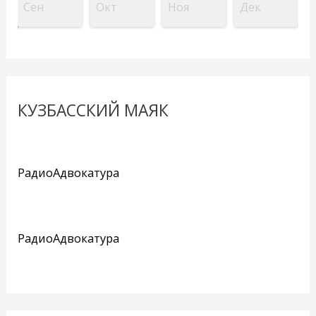
Сен
Окт
Ноя
Дек
КУЗБАССКИЙ МАЯК
РадиоАдвокатура
РадиоАдвокатура