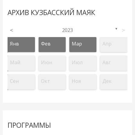
АРХИВ КУЗБАССКИЙ МАЯК
<
2023
>
▼
Янв
Фев
Мар
Апр
Май
Июн
Июл
Авг
Сен
Окт
Ноя
Дек
ПРОГРАММЫ