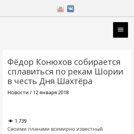
Перейти
к
содержимому
Глав
мен
Навигация
по
Фёдор Конюхов собирается
записям
сплавиться по рекам Шории
в честь Дня Шахтёра
Новости
/
12 января 2018
1 739
Своими планами всемирно известный