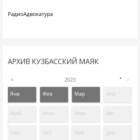
РадиоАдвокатура
АРХИВ КУЗБАССКИЙ МАЯК
<
2023
>
▼
Янв
Фев
Мар
Апр
Май
Июн
Июл
Авг
Сен
Окт
Ноя
Дек