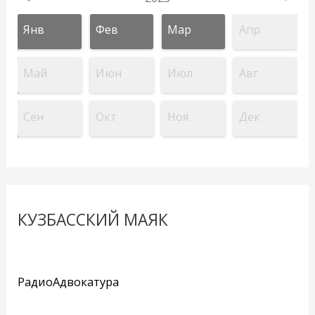
Янв
Фев
Мар
Апр
Май
Июн
Июл
Авг
Сен
Окт
Ноя
Дек
КУЗБАССКИЙ МАЯК
РадиоАдвокатура