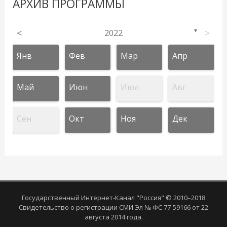
АРХИВ ПРОГРАММЫ
<
2022
>
▼
Янв
Фев
Мар
Апр
Май
Июн
Июл
Авг
Сен
Окт
Ноя
Дек
Государственный Интернет-Канал "Россия" © 2010–2018
Свидетельство о регистрации СМИ Эл № ФС 77-59166 от 22
августа 2014 года.