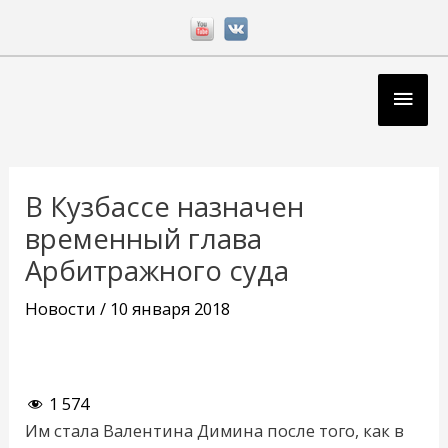
Перейти
к
содержимому
Глав
мен
Навигация
по
В Кузбассе назначен
записям
временный глава
Арбитражного суда
Новости
/
10 января 2018
1 574
Им стала Валентина Димина после того, как в