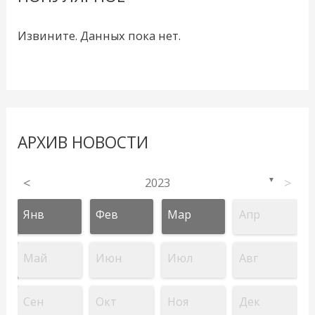
Извините. Данных пока нет.
АРХИВ НОВОСТИ
<
2023
>
▼
Янв
Фев
Мар
Апр
Май
Июн
Июл
Авг
Сен
Окт
Ноя
Дек