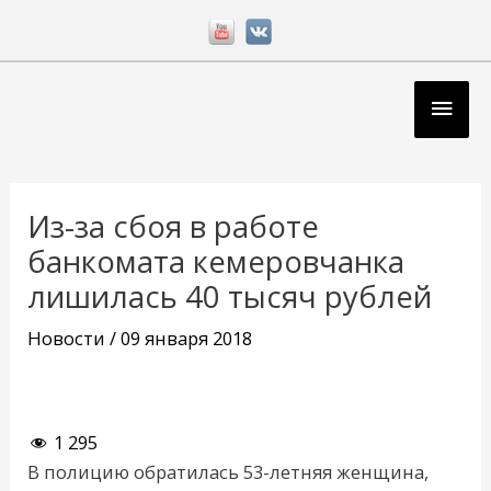
Перейти
к
содержимому
Глав
мен
Навигация
по
Из-за сбоя в работе
записям
банкомата кемеровчанка
лишилась 40 тысяч рублей
Новости
/
09 января 2018
1 295
В полицию обратилась 53-летняя женщина,