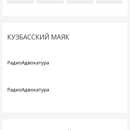
КУЗБАССКИЙ МАЯК
РадиоАдвокатура
РадиоАдвокатура