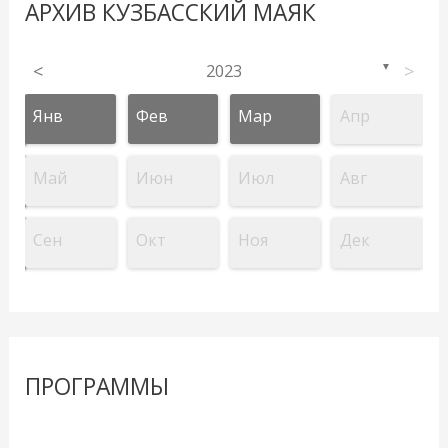
АРХИВ КУЗБАССКИЙ МАЯК
<
2023
>
▼
Янв
Фев
Мар
Апр
Май
Июн
Июл
Авг
Сен
Окт
Ноя
Дек
ПРОГРАММЫ