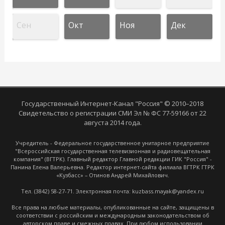
Сен
Окт
Ноя
Дек
Государственный Интернет-Канал "Россия" © 2010–2018
Свидетельство о регистрации СМИ Эл № ФС 77-59166 от 22
августа 2014 года.
Учредитель - Федеральное государственное унитарное предприятие
"Всероссийская государственная телевизионная и радиовещательная
компания" (ВГТРК). Главный редактор Главной редакции ГИК "Россия" -
Панина Елена Валерьевна. Редактор интернет-сайта филиала ВГТРК ГТРК
«Кузбасс» – Отинов Андрей Михайлович.
Тел. (3842) 58-27-71. Электронная почта: kuzbass.mayak@yandex.ru
Все права на любые материалы, опубликованные на сайте, защищены в
соответствии с российским и международным законодательством об
авторском праве и смежных правах. При любом использовании