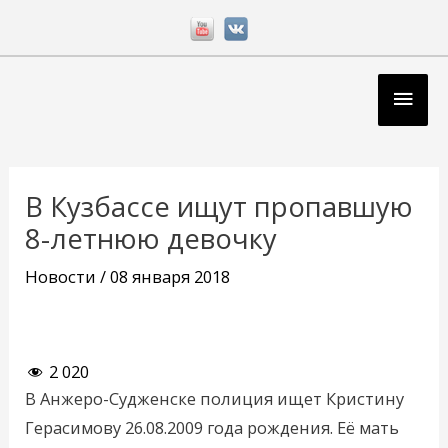
Перейти
к
содержимому
Глав
мен
Навигация
по
В Кузбассе ищут пропавшую
записям
8-летнюю девочку
Новости
/
08 января 2018
2 020
В Анжеро-Судженске полиция ищет Кристину
Герасимову 26.08.2009 года рождения. Её мать