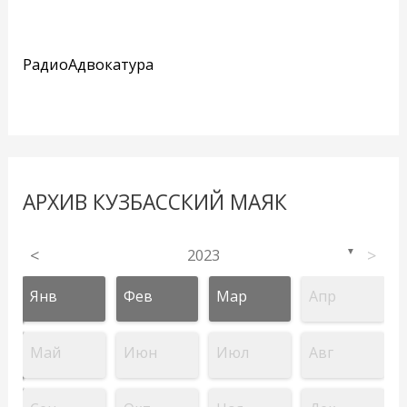
РадиоАдвокатура
АРХИВ КУЗБАССКИЙ МАЯК
<
2023
>
▼
Янв
Фев
Мар
Апр
Май
Июн
Июл
Авг