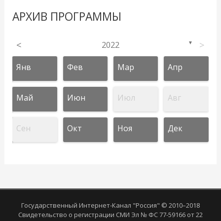
АРХИВ ПРОГРАММЫ
<
2022
>
▼
Янв
Фев
Мар
Апр
Май
Июн
Июл
Авг
Сен
Окт
Ноя
Дек
Государственный Интернет-Канал "Россия" © 2010–2018
Свидетельство о регистрации СМИ Эл № ФС 77-59166 от 22