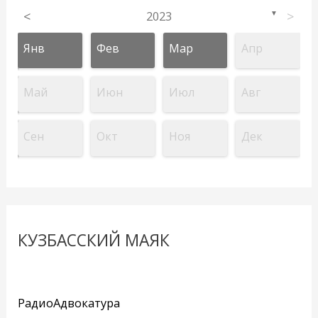
<
2023
>
▼
Янв
Фев
Мар
Апр
Май
Июн
Июл
Авг
Сен
Окт
Ноя
Дек
КУЗБАССКИЙ МАЯК
РадиоАдвокатура