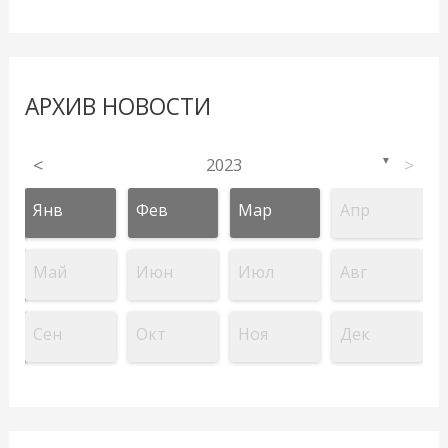
АРХИВ НОВОСТИ
<
2023
>
▼
Янв
Фев
Мар
Апр
Май
Июн
Июл
Авг
Сен
Окт
Ноя
Дек