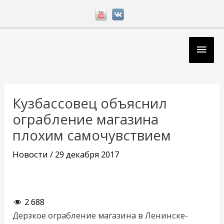
Перейти
к
содержимому
Глав
мен
Навигация
по
Кузбассовец объяснил
записям
ограбление магазина
плохим самочувствием
Новости
/
29 декабря 2017
2 688
Дерзкое ограбление магазина в Ленинске-