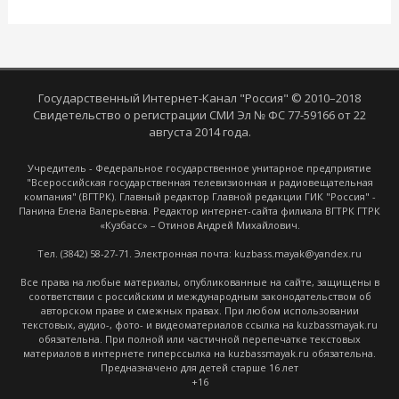
Государственный Интернет-Канал "Россия" © 2010–2018
Свидетельство о регистрации СМИ Эл № ФС 77-59166 от 22
августа 2014 года.
Учредитель - Федеральное государственное унитарное предприятие
"Всероссийская государственная телевизионная и радиовещательная
компания" (ВГТРК). Главный редактор Главной редакции ГИК "Россия" -
Панина Елена Валерьевна. Редактор интернет-сайта филиала ВГТРК ГТРК
«Кузбасс» – Отинов Андрей Михайлович.
Тел. (3842) 58-27-71. Электронная почта: kuzbass.mayak@yandex.ru
Все права на любые материалы, опубликованные на сайте, защищены в
соответствии с российским и международным законодательством об
авторском праве и смежных правах. При любом использовании
текстовых, аудио-, фото- и видеоматериалов ссылка на kuzbassmayak.ru
обязательна. При полной или частичной перепечатке текстовых
материалов в интернете гиперссылка на kuzbassmayak.ru обязательна.
Предназначено для детей старше 16 лет
+16