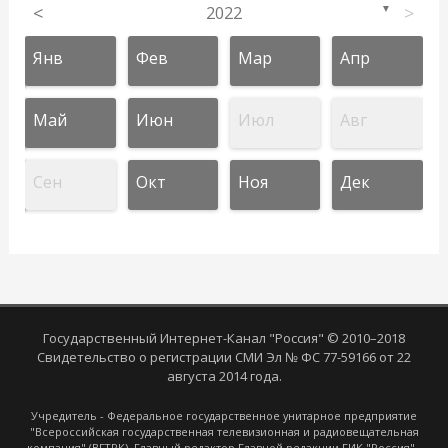
<
2022
>
▼
Янв
Фев
Мар
Апр
Май
Июн
Июл
Авг
Сен
Окт
Ноя
Дек
Государственный Интернет-Канал "Россия" © 2010–2018
Свидетельство о регистрации СМИ Эл № ФС 77-59166 от 22
августа 2014 года.
Учредитель - Федеральное государственное унитарное предприятие
"Всероссийская государственная телевизионная и радиовещательная
компания" (ВГТРК). Главный редактор Главной редакции ГИК "Россия" -