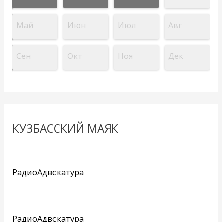
Май
Июн
Июл
Авг
Сен
Окт
Ноя
Дек
КУЗБАССКИЙ МАЯК
РадиоАдвокатура
РадиоАдвокатура