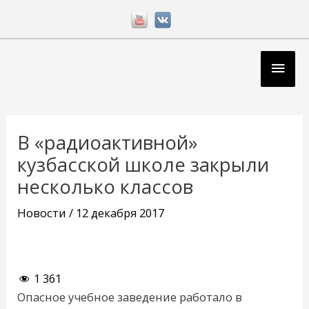
Перейти
к
содержимому
Глав
мен
Навигация
по
В «радиоактивной»
записям
кузбасской школе закрыли
несколько классов
Новости
/
12 декабря 2017
1 361
Опасное учебное заведение работало в