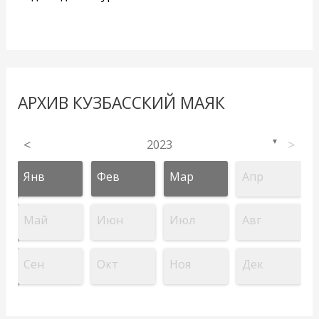
АРХИВ КУЗБАССКИЙ МАЯК
<
2023
>
▼
Янв
Фев
Мар
Апр
Май
Июн
Июл
Авг
Сен
Окт
Ноя
Дек