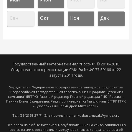
Сен
Окт
Ноя
Дек
Государственный Интернет-Канал "Россия" © 2010–2018
Свидетельство о регистрации СМИ Эл № ФС 77-59166 от 22
августа 2014 года.
Учредитель - Федеральное государственное унитарное предприятие
"Всероссийская государственная телевизионная и радиовещательная
компания" (ВГТРК). Главный редактор Главной редакции ГИК "Россия" -
Панина Елена Валерьевна. Редактор интернет-сайта филиала ВГТРК ГТРК
«Кузбасс» – Отинов Андрей Михайлович.
Тел. (3842) 58-27-71. Электронная почта: kuzbass.mayak@yandex.ru
Все права на любые материалы, опубликованные на сайте, защищены в
соответствии с российским и международным законодательством об