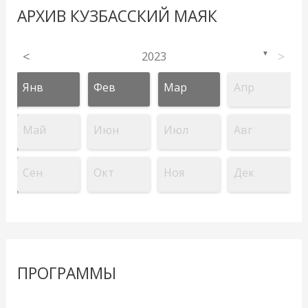
АРХИВ КУЗБАССКИЙ МАЯК
<
2023
>
▼
Янв
Фев
Мар
Апр
Май
Июн
Июл
Авг
Сен
Окт
Ноя
Дек
ПРОГРАММЫ