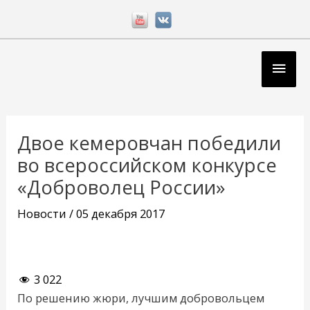
Перейти
к
содержимому
Глав
мен
Навигация
по
Двое кемеровчан победили
записям
во всероссийском конкурсе
«Доброволец России»
Новости
/
05 декабря 2017
3 022
По решению жюри, лучшим добровольцем