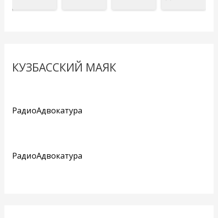
КУЗБАССКИЙ МАЯК
РадиоАдвокатура
РадиоАдвокатура