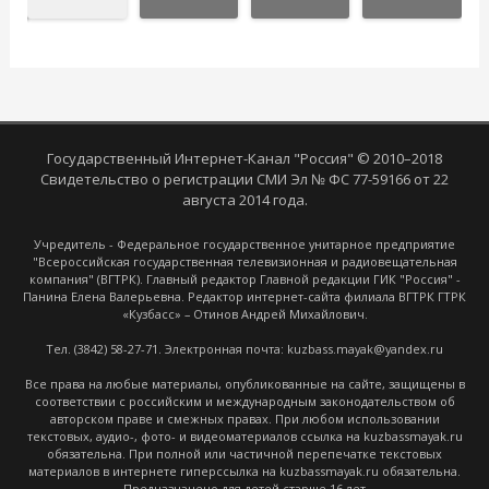
Государственный Интернет-Канал "Россия" © 2010–2018
Свидетельство о регистрации СМИ Эл № ФС 77-59166 от 22
августа 2014 года.
Учредитель - Федеральное государственное унитарное предприятие
"Всероссийская государственная телевизионная и радиовещательная
компания" (ВГТРК). Главный редактор Главной редакции ГИК "Россия" -
Панина Елена Валерьевна. Редактор интернет-сайта филиала ВГТРК ГТРК
«Кузбасс» – Отинов Андрей Михайлович.
Тел. (3842) 58-27-71. Электронная почта: kuzbass.mayak@yandex.ru
Все права на любые материалы, опубликованные на сайте, защищены в
соответствии с российским и международным законодательством об
авторском праве и смежных правах. При любом использовании
текстовых, аудио-, фото- и видеоматериалов ссылка на kuzbassmayak.ru
обязательна. При полной или частичной перепечатке текстовых
материалов в интернете гиперссылка на kuzbassmayak.ru обязательна.
Предназначено для детей старше 16 лет