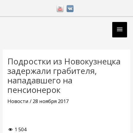
Перейти
к
содержимому
Глав
мен
Навигация
по
Подростки из Новокузнецка
записям
задержали грабителя,
нападавшего на
пенсионерок
Новости
/
28 ноября 2017
1 504