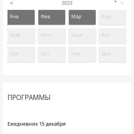
<
2023
>
▼
Янв
Фев
Мар
Апр
Май
Июн
Июл
Авг
Сен
Окт
Ноя
Дек
ПРОГРАММЫ
Ежедневник 15 декабря