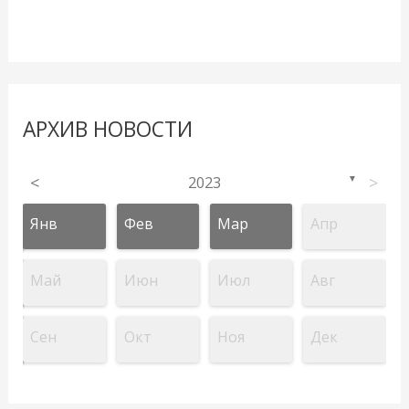
АРХИВ НОВОСТИ
<
2023
>
▼
Янв
Фев
Мар
Апр
Май
Июн
Июл
Авг
Сен
Окт
Ноя
Дек