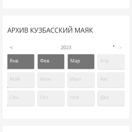
АРХИВ КУЗБАССКИЙ МАЯК
<
2023
>
▼
Янв
Фев
Мар
Апр
Май
Июн
Июл
Авг
Сен
Окт
Ноя
Дек