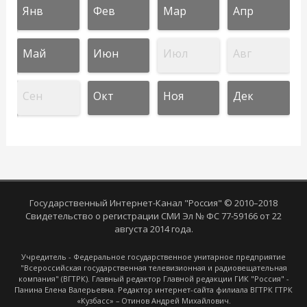
Янв
Фев
Мар
Апр
Май
Июн
Июл
Авг
Сен
Окт
Ноя
Дек
Государственный Интернет-Канал "Россия" © 2010–2018
Свидетельство о регистрации СМИ Эл № ФС 77-59166 от 22
августа 2014 года.
Учредитель - Федеральное государственное унитарное предприятие
"Всероссийская государственная телевизионная и радиовещательная
компания" (ВГТРК). Главный редактор Главной редакции ГИК "Россия" -
Панина Елена Валерьевна. Редактор интернет-сайта филиала ВГТРК ГТРК
«Кузбасс» – Отинов Андрей Михайлович.