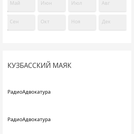
Май
Июн
Июл
Авг
Сен
Окт
Ноя
Дек
КУЗБАССКИЙ МАЯК
РадиоАдвокатура
РадиоАдвокатура