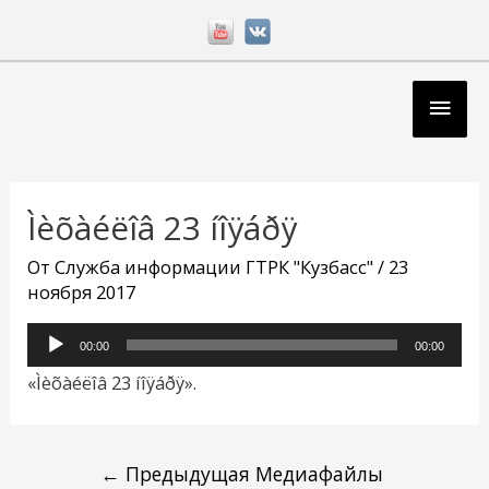
Перейти
к
содержимому
Глав
мен
Навигация
по
Ìèõàéëîâ 23 íîÿáðÿ
записям
От
Служба информации ГТРК "Кузбасс"
/
23
ноября 2017
Аудиоплеер
00:00
00:00
«Ìèõàéëîâ 23 íîÿáðÿ».
←
Предыдущая Медиафайлы