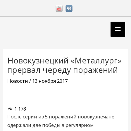
Перейти
к
содержимому
Глав
мен
Навигация
по
Новокузнецкий «Металлург»
записям
прервал череду поражений
Новости
/
13 ноября 2017
1 178
После серии из 5 поражений новокузнечане
одержали две победы в регулярном