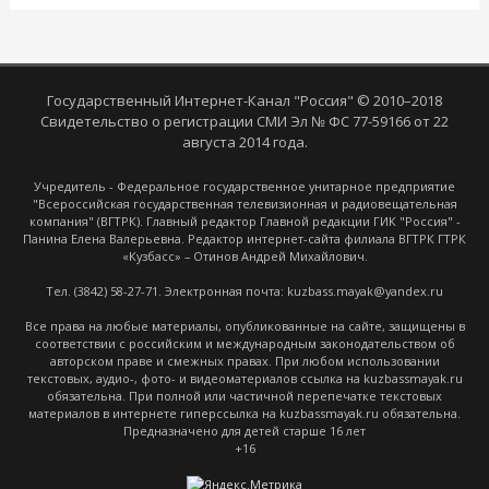
Государственный Интернет-Канал "Россия" © 2010–2018
Свидетельство о регистрации СМИ Эл № ФС 77-59166 от 22
августа 2014 года.
Учредитель - Федеральное государственное унитарное предприятие
"Всероссийская государственная телевизионная и радиовещательная
компания" (ВГТРК). Главный редактор Главной редакции ГИК "Россия" -
Панина Елена Валерьевна. Редактор интернет-сайта филиала ВГТРК ГТРК
«Кузбасс» – Отинов Андрей Михайлович.
Тел. (3842) 58-27-71. Электронная почта: kuzbass.mayak@yandex.ru
Все права на любые материалы, опубликованные на сайте, защищены в
соответствии с российским и международным законодательством об
авторском праве и смежных правах. При любом использовании
текстовых, аудио-, фото- и видеоматериалов ссылка на kuzbassmayak.ru
обязательна. При полной или частичной перепечатке текстовых
материалов в интернете гиперссылка на kuzbassmayak.ru обязательна.
Предназначено для детей старше 16 лет
+16