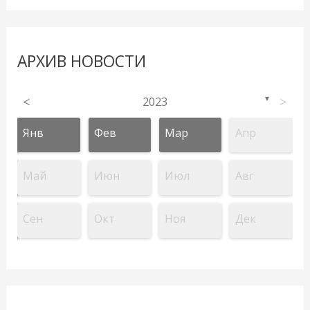
АРХИВ НОВОСТИ
<
2023
>
▼
Янв
Фев
Мар
Апр
Май
Июн
Июл
Авг
Сен
Окт
Ноя
Дек