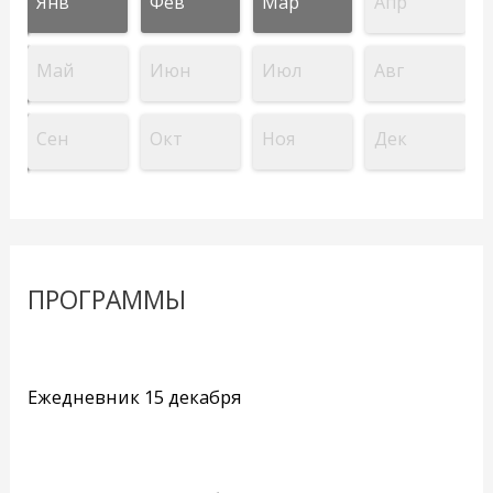
Янв
Фев
Мар
Апр
Май
Июн
Июл
Авг
Сен
Окт
Ноя
Дек
ПРОГРАММЫ
Ежедневник 15 декабря