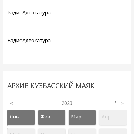
РадиоАдвокатура
РадиоАдвокатура
АРХИВ КУЗБАССКИЙ МАЯК
<
2023
>
▼
Янв
Фев
Мар
Апр