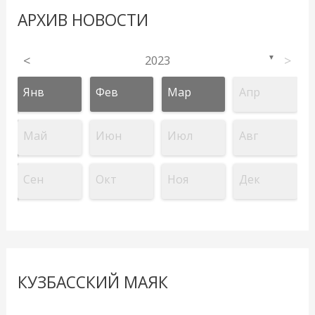
АРХИВ НОВОСТИ
<
2023
>
▼
Янв
Фев
Мар
Апр
Май
Июн
Июл
Авг
Сен
Окт
Ноя
Дек
КУЗБАССКИЙ МАЯК