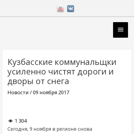
Перейти
к
содержимому
Глав
мен
Навигация
по
Кузбасские коммунальщки
записям
усиленно чистят дороги и
дворы от снега
Новости
/
09 ноября 2017
1 304
Сегодня, 9 ноября в регионе снова