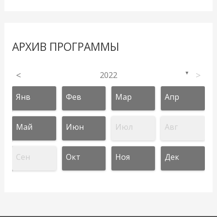
АРХИВ ПРОГРАММЫ
<
2022
>
▼
Янв
Фев
Мар
Апр
Май
Июн
Июл
Авг
Сен
Окт
Ноя
Дек