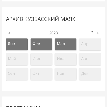
АРХИВ КУЗБАССКИЙ МАЯК
<
2023
>
▼
Янв
Фев
Мар
Апр
Май
Июн
Июл
Авг
Сен
Окт
Ноя
Дек