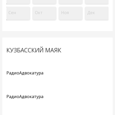
Сен
Окт
Ноя
Дек
КУЗБАССКИЙ МАЯК
РадиоАдвокатура
РадиоАдвокатура