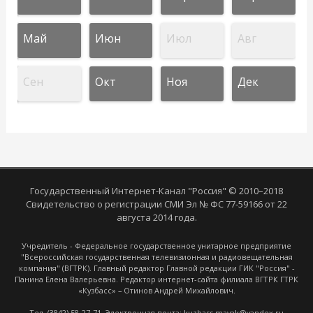
Май
Июн
Июл
Авг
Сен
Окт
Ноя
Дек
Государственный Интернет-Канал "Россия" © 2010–2018
Свидетельство о регистрации СМИ Эл № ФС 77-59166 от 22
августа 2014 года.
Учредитель - Федеральное государственное унитарное предприятие
"Всероссийская государственная телевизионная и радиовещательная
компания" (ВГТРК). Главный редактор Главной редакции ГИК "Россия" -
Панина Елена Валерьевна. Редактор интернет-сайта филиала ВГТРК ГТРК
«Кузбасс» – Отинов Андрей Михайлович.
Тел. (3842) 58-27-71. Электронная почта: kuzbass.mayak@yandex.ru