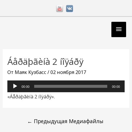
Перейти
к
содержимому
Глав
мен
Навигация
по
Áåðäþãèíà 2 íîÿáðÿ
записям
От
Маяк Кузбасс
/
02 ноября 2017
Аудиоплеер
00:00
00:00
«Áåðäþãèíà 2 íîÿáðÿ».
←
Предыдущая Медиафайлы