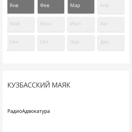
Янв
Фев
Мар
Апр
Май
Июн
Июл
Авг
Сен
Окт
Ноя
Дек
КУЗБАССКИЙ МАЯК
РадиоАдвокатура