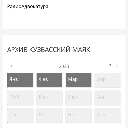
РадиоАдвокатура
АРХИВ КУЗБАССКИЙ МАЯК
<
2023
>
▼
Янв
Фев
Мар
Апр
Май
Июн
Июл
Авг
Сен
Окт
Ноя
Дек