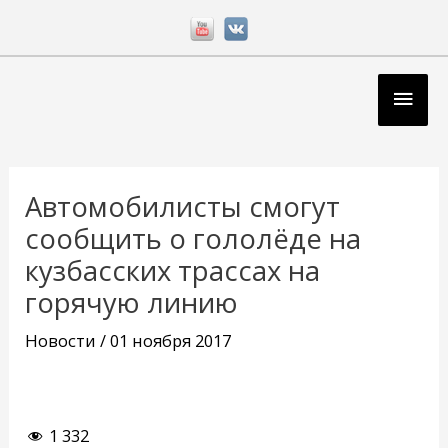
Перейти
к
содержимому
Глав
мен
Навигация
по
Автомобилисты смогут
записям
сообщить о гололёде на
кузбасских трассах на
горячую линию
Новости
/
01 ноября 2017
1 332