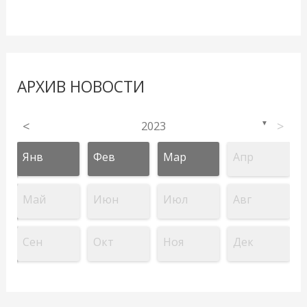
АРХИВ НОВОСТИ
<
2023
>
▼
Янв
Фев
Мар
Апр
Май
Июн
Июл
Авг
Сен
Окт
Ноя
Дек