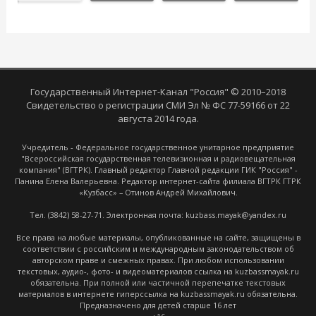
Государственный Интернет-Канал "Россия" © 2010–2018
Свидетельство о регистрации СМИ Эл № ФС 77-59166 от 22
августа 2014 года.
Учредитель - Федеральное государственное унитарное предприятие
"Всероссийская государственная телевизионная и радиовещательная
компания" (ВГТРК). Главный редактор Главной редакции ГИК "Россия" -
Панина Елена Валерьевна. Редактор интернет-сайта филиала ВГТРК ГТРК
«Кузбасс» – Отинов Андрей Михайлович.
Тел. (3842) 58-27-71. Электронная почта: kuzbass.mayak@yandex.ru
Все права на любые материалы, опубликованные на сайте, защищены в
соответствии с российским и международным законодательством об
авторском праве и смежных правах. При любом использовании
текстовых, аудио-, фото- и видеоматериалов ссылка на kuzbassmayak.ru
обязательна. При полной или частичной перепечатке текстовых
материалов в интернете гиперссылка на kuzbassmayak.ru обязательна.
Предназначено для детей старше 16 лет