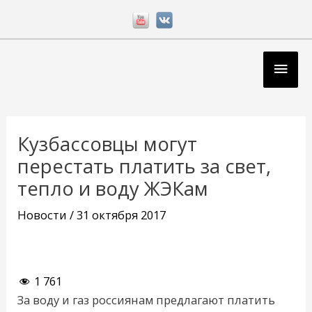
Перейти
к
содержимому
Глав
мен
Навигация
по
Кузбассовцы могут
записям
перестать платить за свет,
тепло и воду ЖЭКам
Новости
/
31 октября 2017
1 761
За воду и газ россиянам предлагают платить