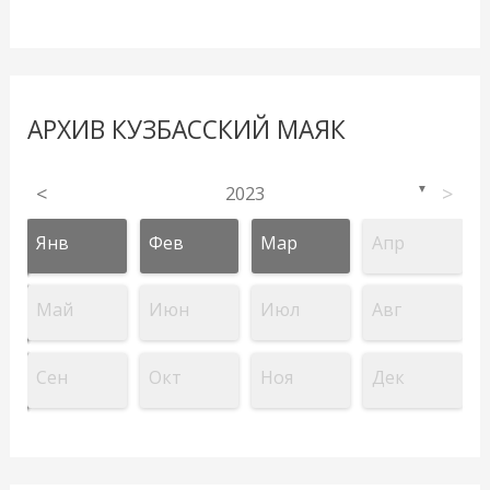
АРХИВ КУЗБАССКИЙ МАЯК
<
2023
>
▼
Янв
Фев
Мар
Апр
Май
Июн
Июл
Авг
Сен
Окт
Ноя
Дек