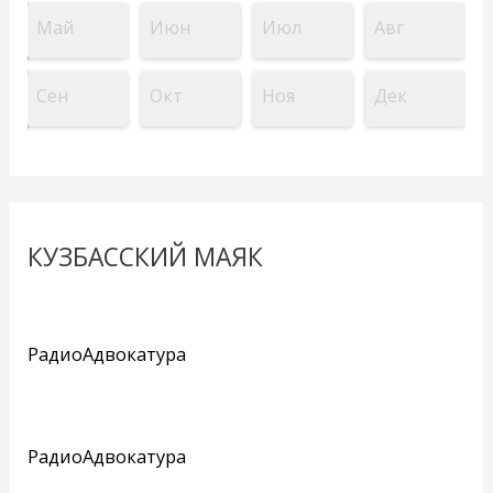
Май
Июн
Июл
Авг
Сен
Окт
Ноя
Дек
КУЗБАССКИЙ МАЯК
РадиоАдвокатура
РадиоАдвокатура