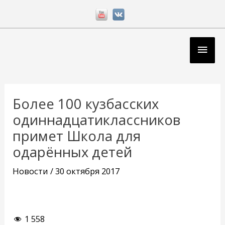
Перейти
к
содержимому
Глав
мен
Навигация
по
Более 100 кузбасских
записям
одиннадцатиклассников
примет Школа для
одарённых детей
Новости
/
30 октября 2017
1 558