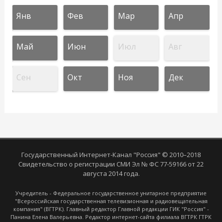
Янв
Фев
Мар
Апр
Май
Июн
Июл
Авг
Сен
Окт
Ноя
Дек
Государственный Интернет-Канал "Россия" © 2010–2018
Свидетельство о регистрации СМИ Эл № ФС 77-59166 от 22
августа 2014 года.
Учредитель - Федеральное государственное унитарное предприятие
"Всероссийская государственная телевизионная и радиовещательная
компания" (ВГТРК). Главный редактор Главной редакции ГИК "Россия" -
Панина Елена Валерьевна. Редактор интернет-сайта филиала ВГТРК ГТРК