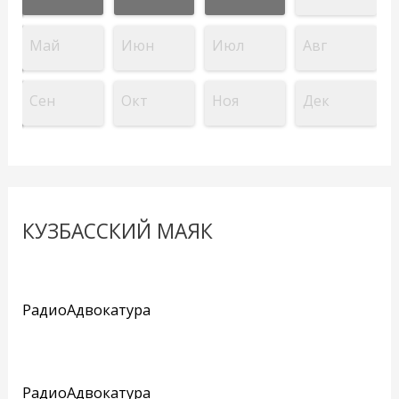
Май
Июн
Июл
Авг
Сен
Окт
Ноя
Дек
КУЗБАССКИЙ МАЯК
РадиоАдвокатура
РадиоАдвокатура