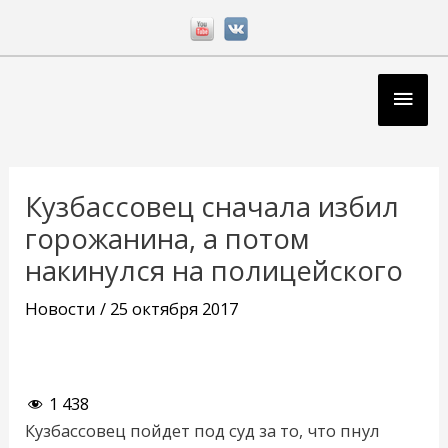
Перейти
к
содержимому
Глав
мен
Навигация
по
Кузбассовец сначала избил
записям
горожанина, а потом
накинулся на полицейского
Новости
/
25 октября 2017
1 438
Кузбассовец пойдет под суд за то, что пнул