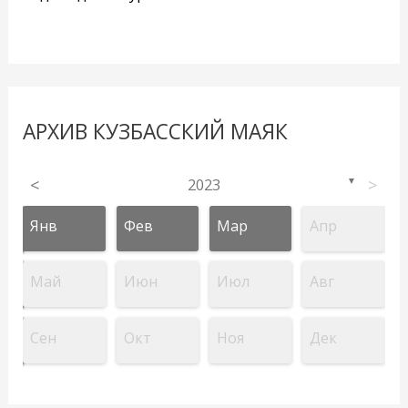
АРХИВ КУЗБАССКИЙ МАЯК
<
2023
>
▼
Янв
Фев
Мар
Апр
Май
Июн
Июл
Авг
Сен
Окт
Ноя
Дек