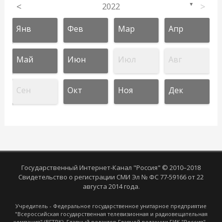
<
2022
>
▼
Янв
Фев
Мар
Апр
Май
Июн
Июл
Авг
Сен
Окт
Ноя
Дек
Государственный Интернет-Канал "Россия" © 2010–2018
Свидетельство о регистрации СМИ Эл № ФС 77-59166 от 22
августа 2014 года.
Учредитель - Федеральное государственное унитарное предприятие
"Всероссийская государственная телевизионная и радиовещательная
компания" (ВГТРК). Главный редактор Главной редакции ГИК "Россия" -