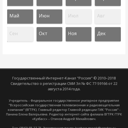
Май
Июн
Июл
Авг
Сен
Окт
Ноя
Дек
Государственный Интернет-Канал "Россия" © 2010–2018
Свидетельство о регистрации СМИ Эл № ФС 77-59166 от 22
августа 2014 года.
Учредитель - Федеральное государственное унитарное предприятие
"Всероссийская государственная телевизионная и радиовещательная
компания" (ВГТРК). Главный редактор Главной редакции ГИК "Россия" -
Панина Елена Валерьевна. Редактор интернет-сайта филиала ВГТРК ГТРК
«Кузбасс» – Отинов Андрей Михайлович.
Тел. (3842) 58-27-71. Электронная почта: kuzbass.mayak@yandex.ru