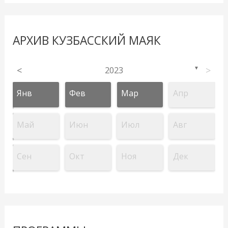
АРХИВ КУЗБАССКИЙ МАЯК
<
2023
>
▼
Янв
Фев
Мар
Апр
Май
Июн
Июл
Авг
Сен
Окт
Ноя
Дек