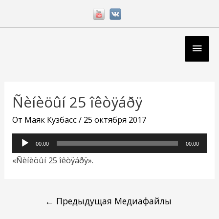
Перейти
к
содержимому
Глав
мен
Навигация
по
Ñèíèöûí 25 îêòÿáðÿ
записям
От
Маяк Кузбасс
/
25 октября 2017
Аудиоплеер
00:00
00:00
«Ñèíèöûí 25 îêòÿáðÿ».
←
Предыдущая Медиафайлы