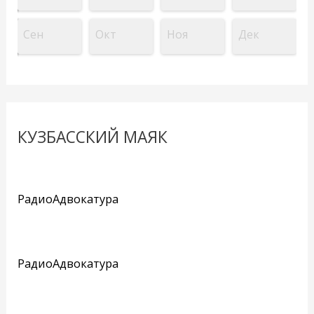
Сен
Окт
Ноя
Дек
КУЗБАССКИЙ МАЯК
РадиоАдвокатура
РадиоАдвокатура