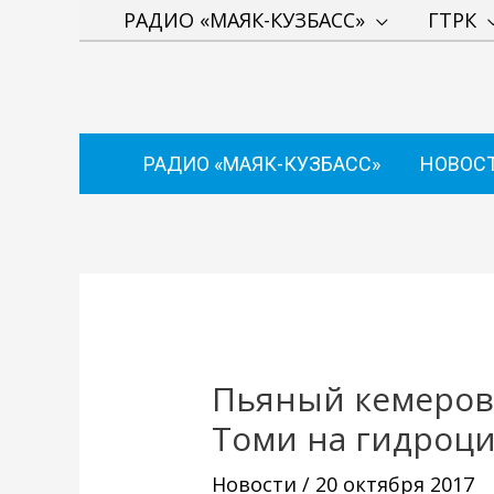
Перейти
РАДИО «МАЯК-КУЗБАСС»
ГТРК
к
содержимому
РАДИО «МАЯК-КУЗБАСС»
НОВОС
Навигация
по
записям
Пьяный кемеров
Томи на гидроц
Новости
/
20 октября 2017