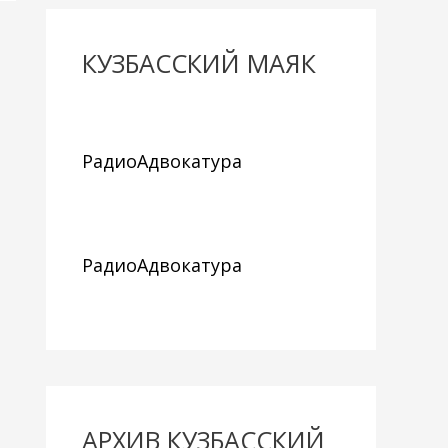
КУЗБАССКИЙ МАЯК
РадиоАдвокатура
РадиоАдвокатура
АРХИВ КУЗБАССКИЙ