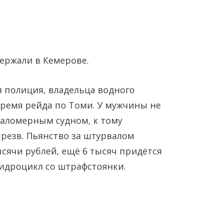
ержали в Кемерове.
 полиция, владельца водного
ремя рейда по Томи. У мужчины не
Янв
Янв
Янв
Янв
Янв
Янв
Фев
Фев
Фев
Фев
Фев
Фев
Мар
Мар
Мар
Мар
Мар
Мар
маломерным судном, к тому
трезв. Пьянство за штурвалом
Май
Май
Май
Май
Май
Май
Июн
Июн
Июн
Июн
Июн
Июн
Ию
Ию
Ию
Ию
Ию
Ию
сячи рублей, ещё 6 тысяч придётся
гидроцикл со штрафстоянки.
Сен
Сен
Сен
Сен
Сен
Сен
Окт
Окт
Окт
Окт
Окт
Окт
Ноя
Ноя
Ноя
Ноя
Ноя
Ноя