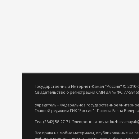
Государственный Интернет-Канал "Россия" © 2010–
Свидетельство о регистрации СМИ Эл № ФС 77-59166 
Учредитель - Федеральное государственное унитарное
Главной редакции ГИК "Россия" - Панина Елена Валерь
Тел. (3842) 58-27-71. Электронная почта: kuzbass.mayak
Все права на любые материалы, опубликованные на са
любом использовании текстовых, аудио-, фото- и виде