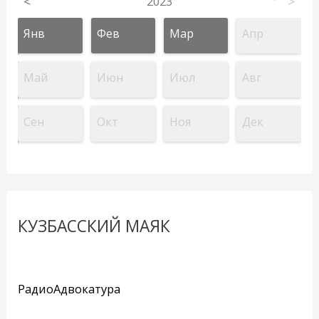
<
2023
>
Янв
Фев
Мар
Апр
Май
Июн
Июл
Авг
Сен
Окт
Ноя
Дек
КУЗБАССКИЙ МАЯК
РадиоАдвокатура