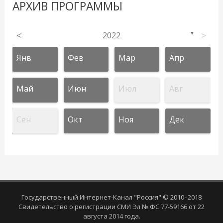
АРХИВ ПРОГРАММЫ
<
2022
>
▼
Янв
Фев
Мар
Апр
Май
Июн
Июл
Авг
Сен
Окт
Ноя
Дек
Государственный Интернет-Канал "Россия" © 2010–2018
Свидетельство о регистрации СМИ Эл № ФС 77-59166 от 22
августа 2014 года.