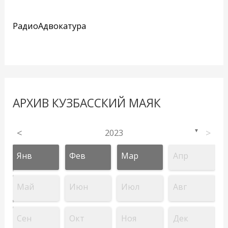
РадиоАдвокатура
АРХИВ КУЗБАССКИЙ МАЯК
<
2023
>
▼
Янв
Фев
Мар
Апр
Май
Июн
Июл
Авг
Сен
Окт
Ноя
Дек