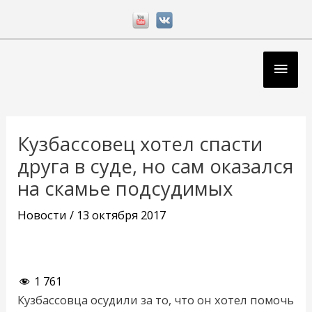
Перейти
к
содержимому
Глав
мен
Навигация
по
Кузбассовец хотел спасти
записям
друга в суде, но сам оказался
на скамье подсудимых
Новости
/
13 октября 2017
1 761
Кузбассовца осудили за то, что он хотел помочь