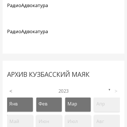
РадиоАдвокатура
РадиоАдвокатура
АРХИВ КУЗБАССКИЙ МАЯК
<
2023
>
▼
Янв
Фев
Мар
Апр
Май
Июн
Июл
Авг