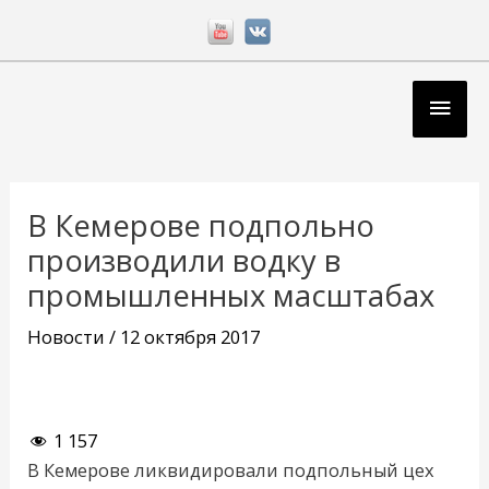
Перейти
к
содержимому
Глав
мен
Навигация
по
В Кемерове подпольно
записям
производили водку в
промышленных масштабах
Новости
/
12 октября 2017
1 157
В Кемерове ликвидировали подпольный цех