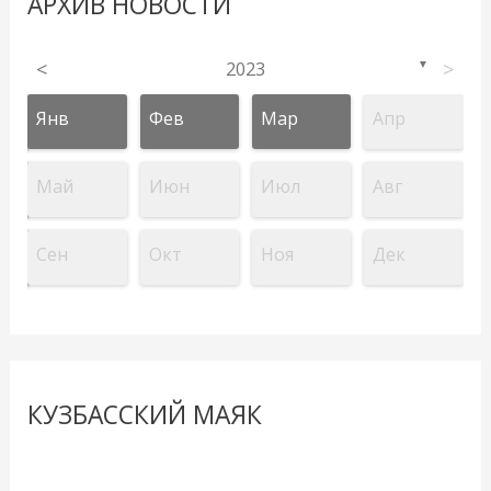
АРХИВ НОВОСТИ
<
2023
>
▼
Янв
Фев
Мар
Апр
Май
Июн
Июл
Авг
Сен
Окт
Ноя
Дек
КУЗБАССКИЙ МАЯК