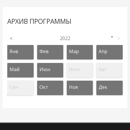
АРХИВ ПРОГРАММЫ
<
2022
>
▼
Янв
Фев
Мар
Апр
Май
Июн
Июл
Авг
Сен
Окт
Ноя
Дек