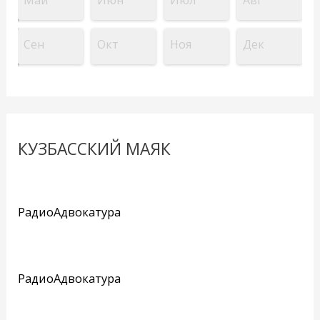
Май
Июн
Июл
Авг
Сен
Окт
Ноя
Дек
КУЗБАССКИЙ МАЯК
РадиоАдвокатура
РадиоАдвокатура