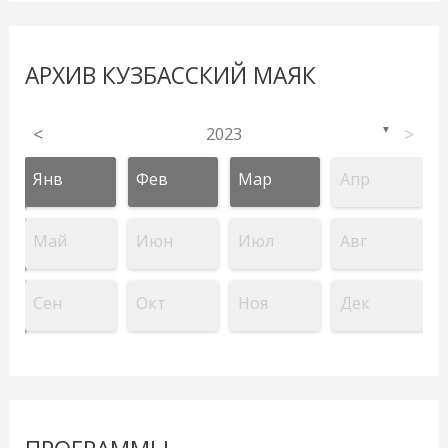
АРХИВ КУЗБАССКИЙ МАЯК
<
2023
>
▼
Янв
Фев
Мар
Апр
Май
Июн
Июл
Авг
Сен
Окт
Ноя
Дек