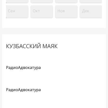
Сен
Окт
Ноя
Дек
КУЗБАССКИЙ МАЯК
РадиоАдвокатура
РадиоАдвокатура