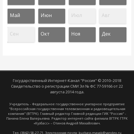
Май
Июн
Июл
Авг
Сен
Окт
Ноя
Дек
Государственный Интернет-Канал "Россия" © 2010–2018
Свидетельство о регистрации СМИ Эл № ФС 77-59166 от 22
августа 2014 года.
Учредитель - Федеральное государственное унитарное предприятие
"Всероссийская государственная телевизионная и радиовещательная
компания" (ВГТРК). Главный редактор Главной редакции ГИК "Россия" -
Панина Елена Валерьевна. Редактор интернет-сайта филиала ВГТРК ГТРК
«Кузбасс» – Отинов Андрей Михайлович.
Тел. (3842) 58-27-71. Электронная почта: kuzbass.mayak@yandex.ru