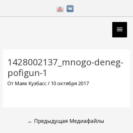
Перейти
к
содержимому
Глав
мен
Навигация
по
1428002137_mnogo-deneg-
записям
pofigun-1
От
Маяк Кузбасс
/
10 октября 2017
←
Предыдущая Медиафайлы