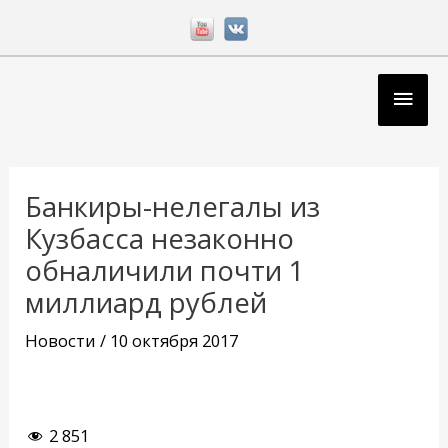
Перейти
к
содержимому
Глав
мен
Навигация
по
Банкиры-нелегалы из
записям
Кузбасса незаконно
обналичили почти 1
миллиард рублей
Новости
/
10 октября 2017
2 851