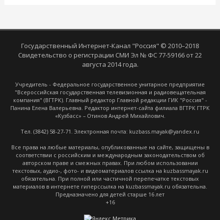
Государственный Интернет-Канал "Россия" © 2010–2018
Свидетельство о регистрации СМИ Эл № ФС 77-59166 от 22
августа 2014 года.
Учредитель - Федеральное государственное унитарное предприятие
"Всероссийская государственная телевизионная и радиовещательная
компания" (ВГТРК). Главный редактор Главной редакции ГИК "Россия" -
Панина Елена Валерьевна. Редактор интернет-сайта филиала ВГТРК ГТРК
«Кузбасс» – Отинов Андрей Михайлович.
Тел. (3842) 58-27-71. Электронная почта: kuzbass.mayak@yandex.ru
Все права на любые материалы, опубликованные на сайте, защищены в
соответствии с российским и международным законодательством об
авторском праве и смежных правах. При любом использовании
текстовых, аудио-, фото- и видеоматериалов ссылка на kuzbassmayak.ru
обязательна. При полной или частичной перепечатке текстовых
материалов в интернете гиперссылка на kuzbassmayak.ru обязательна.
Предназначено для детей старше 16 лет
+16