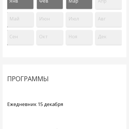
Янв
Фев
Мар
Апр
Май
Июн
Июл
Авг
Сен
Окт
Ноя
Дек
ПРОГРАММЫ
Ежедневник 15 декабря