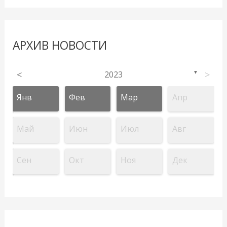
АРХИВ НОВОСТИ
<
2023
>
▼
Янв
Фев
Мар
Апр
Май
Июн
Июл
Авг
Сен
Окт
Ноя
Дек