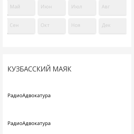
Май
Июн
Июл
Авг
Сен
Окт
Ноя
Дек
КУЗБАССКИЙ МАЯК
РадиоАдвокатура
РадиоАдвокатура