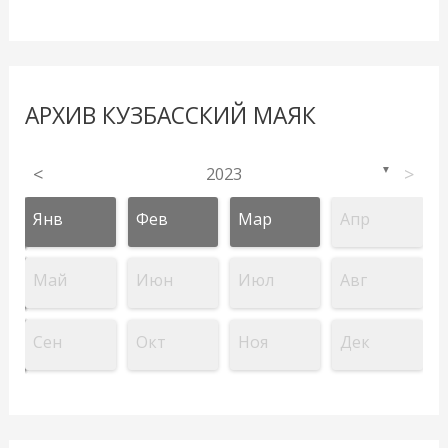
АРХИВ КУЗБАССКИЙ МАЯК
<
2023
>
▼
Янв
Фев
Мар
Апр
Май
Июн
Июл
Авг
Сен
Окт
Ноя
Дек