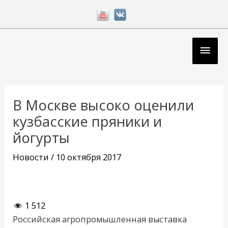
Перейти
к
содержимому
Глав
мен
Навигация
по
В Москве высоко оценили
записям
кузбасские пряники и
йогурты
Новости
/
10 октября 2017
1 512
Российская агропромышленная выставка