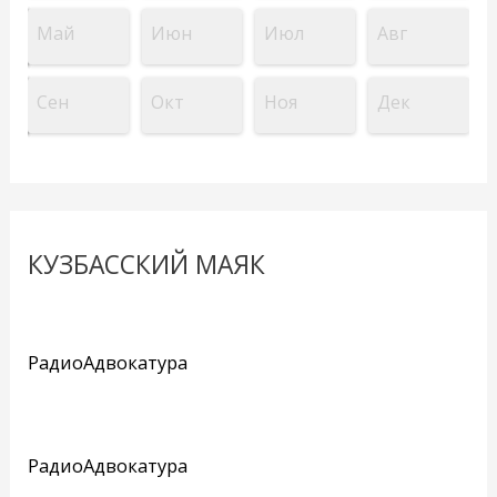
Май
Июн
Июл
Авг
Сен
Окт
Ноя
Дек
КУЗБАССКИЙ МАЯК
РадиоАдвокатура
РадиоАдвокатура