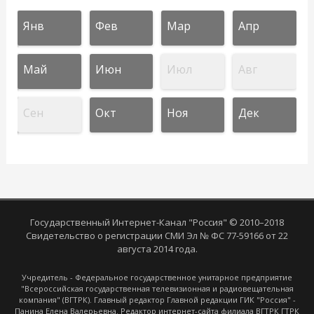
Янв
Фев
Мар
Апр
Май
Июн
Июл
Авг
Сен
Окт
Ноя
Дек
Государственный Интернет-Канал "Россия" © 2010–2018
Свидетельство о регистрации СМИ Эл № ФС 77-59166 от 22
августа 2014 года.
Учредитель - Федеральное государственное унитарное предприятие
"Всероссийская государственная телевизионная и радиовещательная
компания" (ВГТРК). Главный редактор Главной редакции ГИК "Россия" -
Панина Елена Валерьевна. Редактор интернет-сайта филиала ВГТРК ГТРК