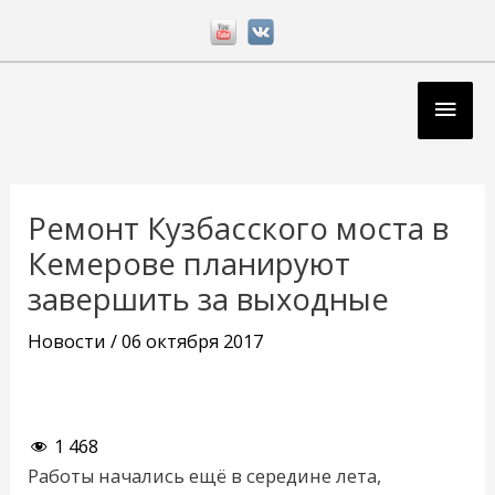
Перейти
к
содержимому
Глав
мен
Навигация
по
Ремонт Кузбасского моста в
записям
Кемерове планируют
завершить за выходные
Новости
/
06 октября 2017
1 468
Работы начались ещё в середине лета,