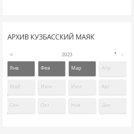
АРХИВ КУЗБАССКИЙ МАЯК
<
2023
>
▼
Янв
Фев
Мар
Апр
Май
Июн
Июл
Авг
Сен
Окт
Ноя
Дек