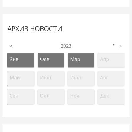
АРХИВ НОВОСТИ
<
2023
>
▼
Янв
Фев
Мар
Апр
Май
Июн
Июл
Авг
Сен
Окт
Ноя
Дек