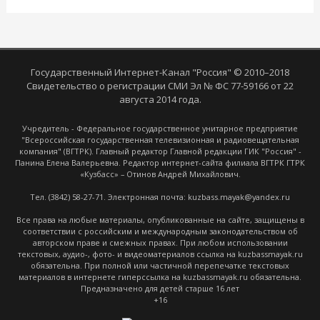
Государственный Интернет-Канал "Россия" © 2010–2018
Свидетельство о регистрации СМИ Эл № ФС 77-59166 от 22
августа 2014 года.
Учредитель - Федеральное государственное унитарное предприятие
"Всероссийская государственная телевизионная и радиовещательная
компания" (ВГТРК). Главный редактор Главной редакции ГИК "Россия" -
Панина Елена Валерьевна. Редактор интернет-сайта филиала ВГТРК ГТРК
«Кузбасс» – Отинов Андрей Михайлович.
Тел. (3842) 58-27-71. Электронная почта: kuzbass.mayak@yandex.ru
Все права на любые материалы, опубликованные на сайте, защищены в
соответствии с российским и международным законодательством об
авторском праве и смежных правах. При любом использовании
текстовых, аудио-, фото- и видеоматериалов ссылка на kuzbassmayak.ru
обязательна. При полной или частичной перепечатке текстовых
материалов в интернете гиперссылка на kuzbassmayak.ru обязательна.
Предназначено для детей старше 16 лет
+16