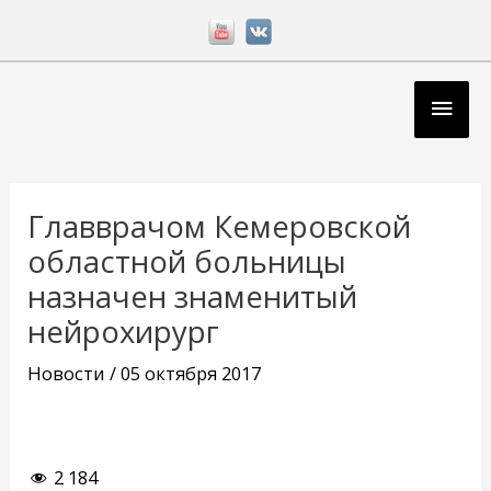
Перейти
к
содержимому
Глав
мен
Навигация
по
Главврачом Кемеровской
записям
областной больницы
назначен знаменитый
нейрохирург
Новости
/
05 октября 2017
2 184