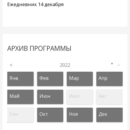
Ежедневник 14 декабря
АРХИВ ПРОГРАММЫ
<
2022
>
▼
Янв
Фев
Мар
Апр
Май
Июн
Июл
Авг
Сен
Окт
Ноя
Дек