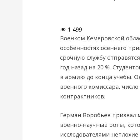
1 499
Военком Кемеровской облас
особенностях осеннего приз
срочную службу отправятся
год назад на 20 %. Студент
в армию до конца учебы. О
военного комиссара, число
контрактников.
Герман Воробьев призвал м
военно-научные роты, ко
исследователями неплохие