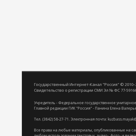
Государственный Интернет-Канал "Россия" © 2010–
Свидетельство о регистрации СМИ Эл № ФС 77-59166 
Учредитель - Федеральное государственное унитарное
Главной редакции ГИК "Россия" - Панина Елена Валерь
Тел. (3842) 58-27-71. Электронная почта: kuzbass.mayak
Все права на любые материалы, опубликованные на са
любом использовании текстовых, аудио-, фото- и виде