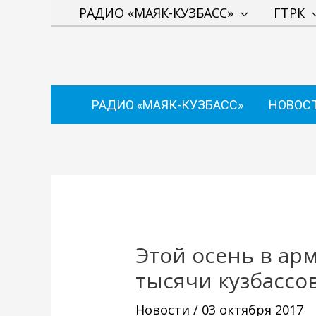
Перейти
РАДИО «МАЯК-КУЗБАСС»
ГТРК
к
содержимому
РАДИО «МАЯК-КУЗБАСС»
НОВОС
Навигация
по
записям
Этой осень в ар
тысячи кузбассо
Новости
/
03 октября 2017