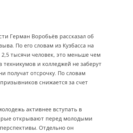
ти Герман Воробьёв рассказал об
ыва. По его словам из Кузбасса на
 2,5 тысячи человек, это меньше чем
ов техникумов и колледжей не заберут
Янв
Янв
Янв
Янв
Янв
Янв
Фев
Фев
Фев
Фев
Фев
Фев
Мар
Мар
Мар
Мар
Мар
Мар
ни получат отсрочку. По словам
 призывников снижается за счет
Май
Май
Май
Май
Май
Май
Июн
Июн
Июн
Июн
Июн
Июн
Ию
Ию
Ию
Ию
Ию
Ию
Сен
Сен
Сен
Сен
Сен
Сен
Окт
Окт
Окт
Окт
Окт
Окт
Ноя
Ноя
Ноя
Ноя
Ноя
Ноя
олодежь активнее вступать в
торые открывают перед молодыми
 перспективы. Отдельно он