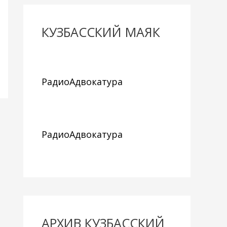
КУЗБАССКИЙ МАЯК
РадиоАдвокатура
РадиоАдвокатура
АРХИВ КУЗБАССКИЙ