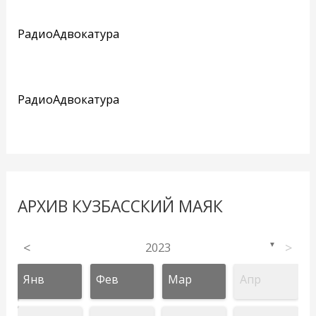
РадиоАдвокатура
РадиоАдвокатура
АРХИВ КУЗБАССКИЙ МАЯК
<
2023
>
▼
Янв
Фев
Мар
Апр