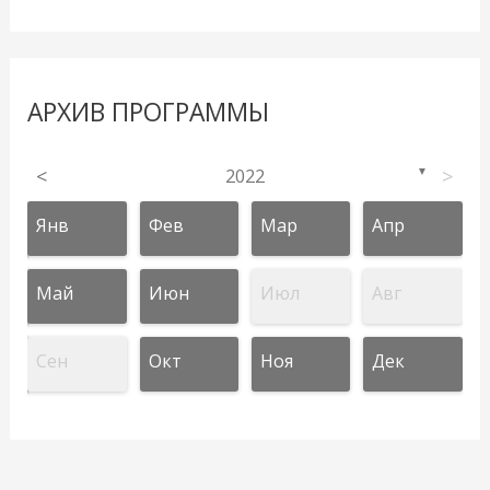
АРХИВ ПРОГРАММЫ
<
2022
>
▼
Янв
Фев
Мар
Апр
Май
Июн
Июл
Авг
Сен
Окт
Ноя
Дек