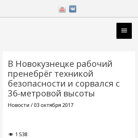
Перейти
к
содержимому
Глав
мен
Навигация
по
В Новокузнецке рабочий
записям
пренебрёг техникой
безопасности и сорвался с
36-метровой высоты
Новости
/
03 октября 2017
1 538