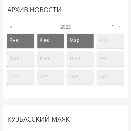
АРХИВ НОВОСТИ
<
2023
>
▼
Янв
Фев
Мар
Апр
Май
Июн
Июл
Авг
Сен
Окт
Ноя
Дек
КУЗБАССКИЙ МАЯК