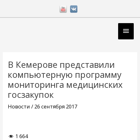
Перейти
к
содержимому
Глав
мен
Навигация
по
В Кемерове представили
записям
компьютерную программу
мониторинга медицинских
госзакупок
Новости
/
26 сентября 2017
1 664