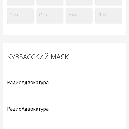
Сен
Окт
Ноя
Дек
КУЗБАССКИЙ МАЯК
РадиоАдвокатура
РадиоАдвокатура