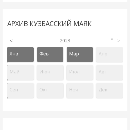
АРХИВ КУЗБАССКИЙ МАЯК
<
2023
>
▼
Янв
Фев
Мар
Апр
Май
Июн
Июл
Авг
Сен
Окт
Ноя
Дек