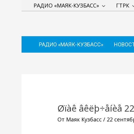
Перейти
РАДИО «МАЯК-КУЗБАСС»
ГТРК
к
содержимому
РАДИО «МАЯК-КУЗБАСС»
НОВОС
Навигация
по
записям
Øïàê âêëþ÷åíèå 22
От
Маяк Кузбасс
/
22 сентяб