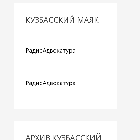
КУЗБАССКИЙ МАЯК
РадиоАдвокатура
РадиоАдвокатура
АРХИВ КУЗБАССКИЙ