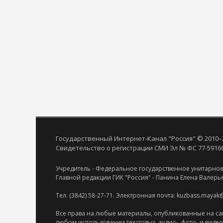
Государственный Интернет-Канал "Россия" © 2010–
Свидетельство о регистрации СМИ Эл № ФС 77-59166 
Учредитель - Федеральное государственное унитарное
Главной редакции ГИК "Россия" - Панина Елена Валерь
Тел. (3842) 58-27-71. Электронная почта: kuzbass.mayak
Все права на любые материалы, опубликованные на са
любом использовании текстовых, аудио-, фото- и виде