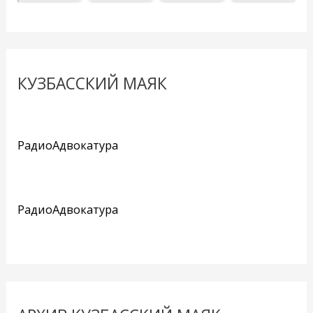
КУЗБАССКИЙ МАЯК
РадиоАдвокатура
РадиоАдвокатура