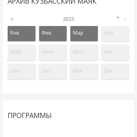
АРХИВ КУЗБАССКИЙ МАЯК
<
2023
>
▼
Янв
Фев
Мар
Апр
Май
Июн
Июл
Авг
Сен
Окт
Ноя
Дек
ПРОГРАММЫ