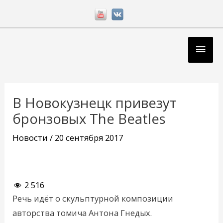
Перейти
к
содержимому
Глав
мен
Навигация
по
В Новокузнецк привезут
записям
бронзовых The Beatles
Новости
/
20 сентября 2017
2 516
Речь идёт о скульптурной композиции
авторства томича Антона Гнедых.