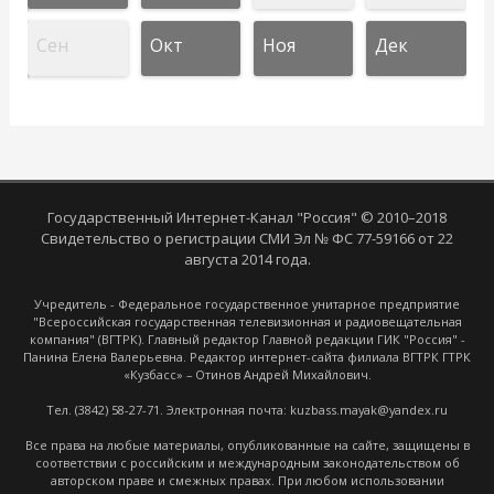
Сен
Окт
Ноя
Дек
Государственный Интернет-Канал "Россия" © 2010–2018
Свидетельство о регистрации СМИ Эл № ФС 77-59166 от 22
августа 2014 года.
Учредитель - Федеральное государственное унитарное предприятие
"Всероссийская государственная телевизионная и радиовещательная
компания" (ВГТРК). Главный редактор Главной редакции ГИК "Россия" -
Панина Елена Валерьевна. Редактор интернет-сайта филиала ВГТРК ГТРК
«Кузбасс» – Отинов Андрей Михайлович.
Тел. (3842) 58-27-71. Электронная почта: kuzbass.mayak@yandex.ru
Все права на любые материалы, опубликованные на сайте, защищены в
соответствии с российским и международным законодательством об
авторском праве и смежных правах. При любом использовании