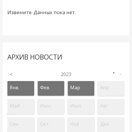
Извините. Данных пока нет.
АРХИВ НОВОСТИ
<
2023
>
▼
Янв
Фев
Мар
Апр
Май
Июн
Июл
Авг
Сен
Окт
Ноя
Дек