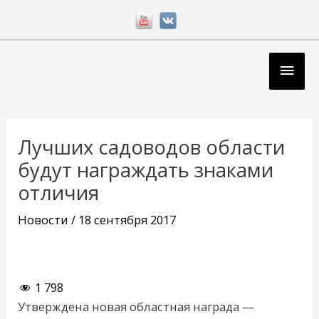
Перейти
к
содержимому
Глав
мен
Навигация
по
Лучших садоводов области
записям
будут награждать знаками
отличия
Новости
/
18 сентября 2017
1 798
Утверждена новая областная награда —