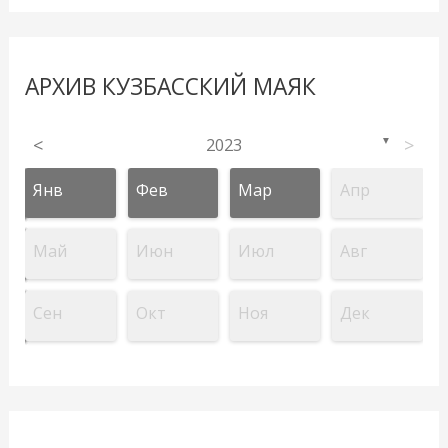
АРХИВ КУЗБАССКИЙ МАЯК
<
2023
>
▼
Янв
Фев
Мар
Апр
Май
Июн
Июл
Авг
Сен
Окт
Ноя
Дек