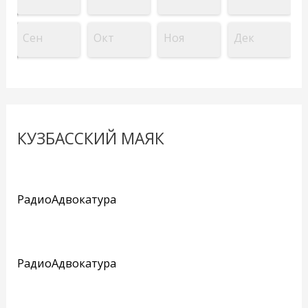
Сен
Окт
Ноя
Дек
КУЗБАССКИЙ МАЯК
РадиоАдвокатура
РадиоАдвокатура