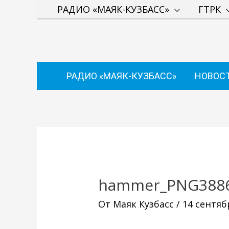
Перейти
РАДИО «МАЯК-КУЗБАСС»
ГТРК
к
содержимому
РАДИО «МАЯК-КУЗБАСС»
НОВОС
Навигация
по
записям
hammer_PNG3886
От
Маяк Кузбасс
/
14 сентяб