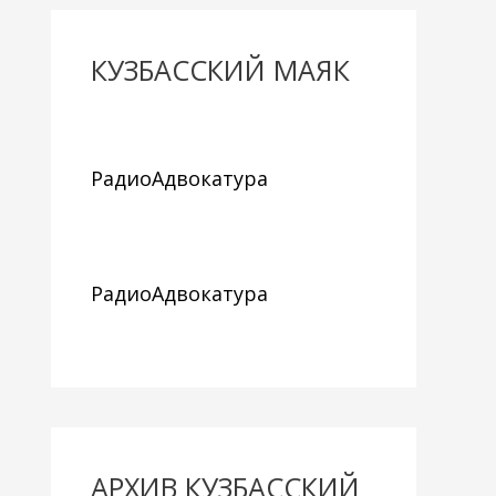
КУЗБАССКИЙ МАЯК
РадиоАдвокатура
РадиоАдвокатура
АРХИВ КУЗБАССКИЙ