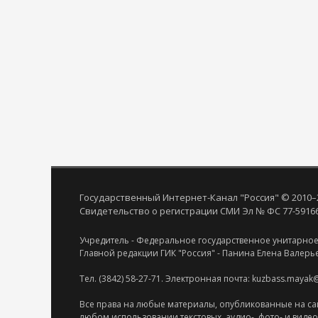
Государственный Интернет-Канал "Россия" © 2010–
Свидетельство о регистрации СМИ Эл № ФС 77-59166 
Учредитель - Федеральное государственное унитарное
Главной редакции ГИК "Россия" - Панина Елена Валерь
Тел. (3842) 58-27-71. Электронная почта: kuzbass.mayak
Все права на любые материалы, опубликованные на са
любом использовании текстовых, аудио-, фото- и виде