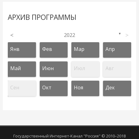
АРХИВ ПРОГРАММЫ
<
2022
>
▼
Янв
Фев
Мар
Апр
Май
Июн
Июл
Авг
Сен
Окт
Ноя
Дек
Государственный Интернет-Канал "Россия" © 2010–2018