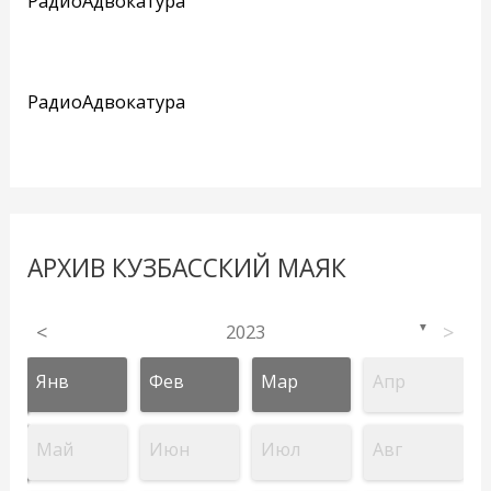
РадиоАдвокатура
РадиоАдвокатура
АРХИВ КУЗБАССКИЙ МАЯК
<
2023
>
▼
Янв
Фев
Мар
Апр
Май
Июн
Июл
Авг