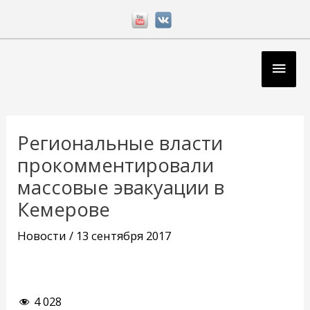
Перейти
к
содержимому
Глав
мен
Навигация
по
Региональные власти
записям
прокомментировали
массовые эвакуации в
Кемерове
Новости
/
13 сентября 2017
4 028