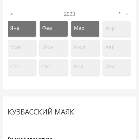
<
2023
>
▼
Янв
Фев
Мар
Апр
Май
Июн
Июл
Авг
Сен
Окт
Ноя
Дек
КУЗБАССКИЙ МАЯК