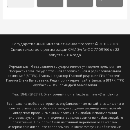
Государственный Интернет-Канал "Россия" © 2010–2018
Свидетельство о регистрации СМИ Эл № ФС 77-59166 от 22
августа 2014 года.
Учредитель - Федеральное государственное унитарное предприятие
"Всероссийская государственная телевизионная и радиовещательная
компания" (ВГТРК). Главный редактор Главной редакции ГИК "Россия" -
Панина Елена Валерьевна. Редактор интернет-сайта филиала ВГТРК ГТРК
«Кузбасс» – Отинов Андрей Михайлович.
Тел. (3842) 58-27-71. Электронная почта: kuzbass.mayak@yandex.ru
Все права на любые материалы, опубликованные на сайте, защищены в
соответствии с российским и международным законодательством об
авторском праве и смежных правах. При любом использовании
текстовых, аудио-, фото- и видеоматериалов ссылка на kuzbassmayak.ru
обязательна. При полной или частичной перепечатке текстовых
материалов в интернете гиперссылка на kuzbassmayak.ru обязательна.