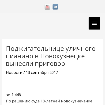
Перейти
к
содержимому
Глав
мен
Навигация
по
Поджигательнице уличного
записям
пианино в Новокузнецке
вынесли приговор
Новости
/
13 сентября 2017
1 446
По решению суда 18-летней новокузнечанке