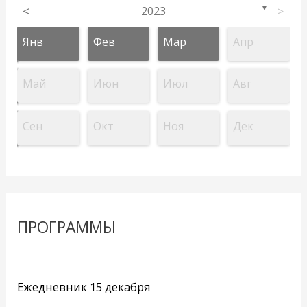
<
2023
>
▼
Янв
Фев
Мар
Апр
Май
Июн
Июл
Авг
Сен
Окт
Ноя
Дек
ПРОГРАММЫ
Ежедневник 15 декабря