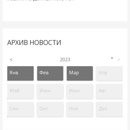
АРХИВ НОВОСТИ
<
2023
>
▼
Янв
Фев
Мар
Апр
Май
Июн
Июл
Авг
Сен
Окт
Ноя
Дек