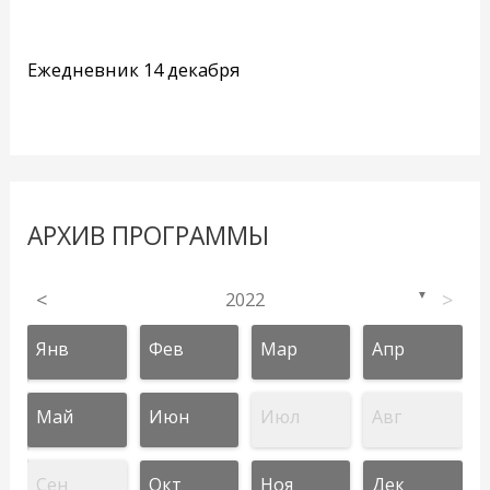
Ежедневник 14 декабря
АРХИВ ПРОГРАММЫ
<
2022
>
▼
Янв
Фев
Мар
Апр
Май
Июн
Июл
Авг
Сен
Окт
Ноя
Дек