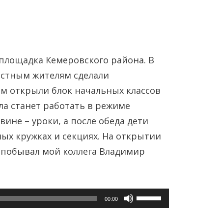
площадка Кемеровского района. В
стным жителям сделали
м открыли блок начальных классов
ла станет работать в режиме
Янв
Янв
Янв
Янв
Янв
Янв
Фев
Фев
Фев
Фев
Фев
Фев
Мар
Мар
Мар
Мар
Мар
Мар
вине – уроки, а после обеда дети
ных кружках и секциях. На открытии
Май
Май
Май
Май
Май
Май
Июн
Июн
Июн
Июн
Июн
Июн
Ию
Ию
Ию
Ию
Ию
Ию
 побывал мой коллега Владимир
Сен
Сен
Сен
Сен
Сен
Сен
Окт
Окт
Окт
Окт
Окт
Окт
Ноя
Ноя
Ноя
Ноя
Ноя
Ноя
Используйте
00:00
клавиши