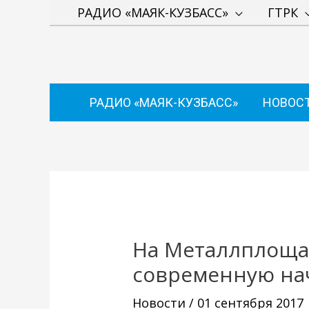
Перейти
РАДИО «МАЯК-КУЗБАСС»
ГТРК
к
содержимому
РАДИО «МАЯК-КУЗБАСС»
НОВОС
Навигация
по
записям
На Металлплоща
современную на
Новости
/
01 сентября 2017