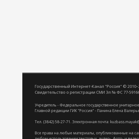
Государственный Интернет-Канал "Россия" © 2010–
Свидетельство о регистрации СМИ Эл № ФС 77-59166 
Учредитель - Федеральное государственное унитарное
Главной редакции ГИК "Россия" - Панина Елена Валерь
Тел. (3842) 58-27-71. Электронная почта: kuzbass.mayak
Все права на любые материалы, опубликованные на са
любом использовании текстовых, аудио-, фото- и виде