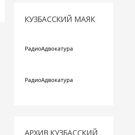
КУЗБАССКИЙ МАЯК
РадиоАдвокатура
РадиоАдвокатура
АРХИВ КУЗБАССКИЙ