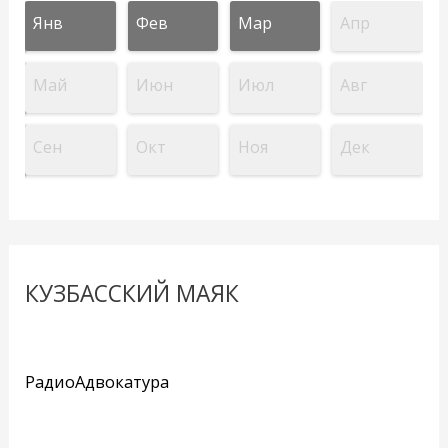
Янв
Фев
Мар
Апр
Май
Июн
Июл
Авг
Сен
Окт
Ноя
Дек
КУЗБАССКИЙ МАЯК
РадиоАдвокатура