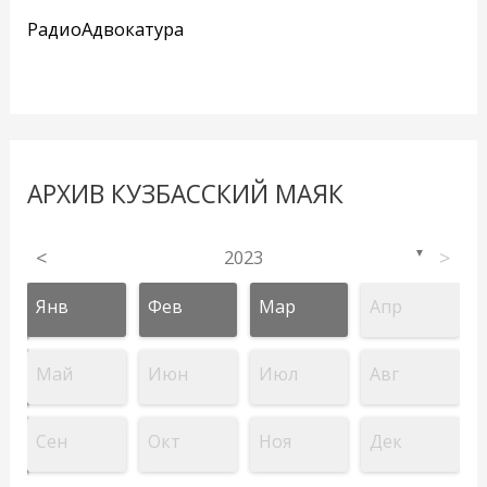
РадиоАдвокатура
АРХИВ КУЗБАССКИЙ МАЯК
<
2023
>
▼
Янв
Фев
Мар
Апр
Май
Июн
Июл
Авг
Сен
Окт
Ноя
Дек