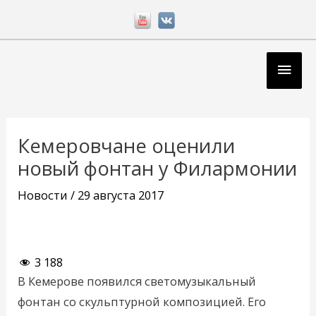
Перейти
к
содержимому
Глав
мен
Навигация
по
Кемеровчане оценили
записям
новый фонтан у Филармонии
Новости
/
29 августа 2017
3 188
В Кемерове появился светомузыкальный
фонтан со скульптурной композицией. Его