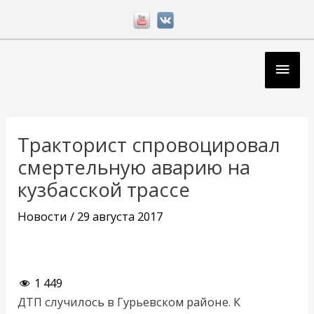
Перейти
к
содержимому
Глав
мен
Навигация
по
Тракторист спровоцировал
записям
смертельную аварию на
кузбасской трассе
Новости
/
29 августа 2017
1 449
ДТП случилось в Гурьевском районе. К