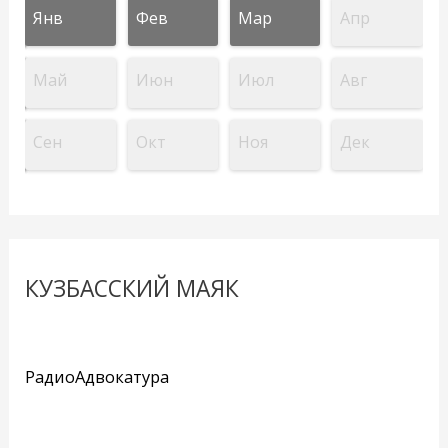
Янв
Фев
Мар
Апр
Май
Июн
Июл
Авг
Сен
Окт
Ноя
Дек
КУЗБАССКИЙ МАЯК
РадиоАдвокатура