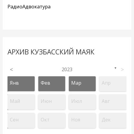
РадиоАдвокатура
АРХИВ КУЗБАССКИЙ МАЯК
<
2023
>
▼
Янв
Фев
Мар
Апр
Май
Июн
Июл
Авг
Сен
Окт
Ноя
Дек