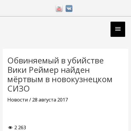
Перейти
к
содержимому
Глав
мен
Навигация
по
Обвиняемый в убийстве
записям
Вики Реймер найден
мёртвым в новокузнецком
СИЗО
Новости
/
28 августа 2017
2 263