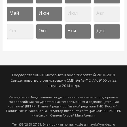
Май
Июн
Июл
Авг
Сен
Окт
Ноя
Дек
Государственный Интернет-Канал "Россия" © 2010–2018
Свидетельство о регистрации СМИ Эл № ФС 77-59166 от 22
августа 2014 года.
Учредитель - Федеральное государственное унитарное предприятие
"Всероссийская государственная телевизионная и радиовещательная
компания" (ВГТРК). Главный редактор Главной редакции ГИК "Россия" -
Панина Елена Валерьевна. Редактор интернет-сайта филиала ВГТРК ГТРК
«Кузбасс» – Отинов Андрей Михайлович.
Тел. (3842) 58-27-71. Электронная почта: kuzbass.mayak@yandex.ru