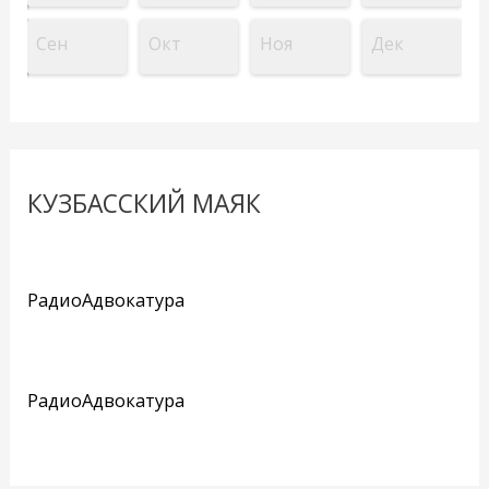
Сен
Окт
Ноя
Дек
КУЗБАССКИЙ МАЯК
РадиоАдвокатура
РадиоАдвокатура