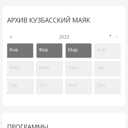
АРХИВ КУЗБАССКИЙ МАЯК
<
2023
>
▼
Янв
Фев
Мар
Апр
Май
Июн
Июл
Авг
Сен
Окт
Ноя
Дек
ПРОГРАММЫ