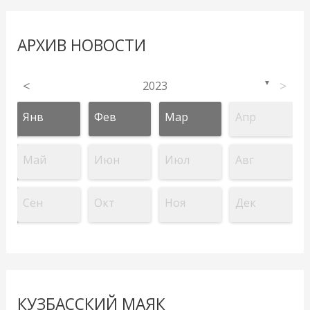
АРХИВ НОВОСТИ
<
2023
>
▼
Янв
Фев
Мар
Апр
Май
Июн
Июл
Авг
Сен
Окт
Ноя
Дек
КУЗБАССКИЙ МАЯК