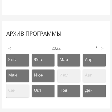
АРХИВ ПРОГРАММЫ
<
2022
>
▼
Янв
Фев
Мар
Апр
Май
Июн
Июл
Авг
Сен
Окт
Ноя
Дек