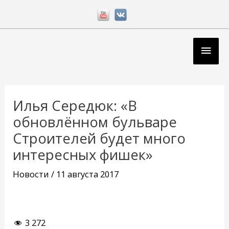
Перейти
к
содержимому
Глав
мен
Навигация
по
Илья Середюк: «В
записям
обновлённом бульваре
Строителей будет много
интересных фишек»
Новости
/
11 августа 2017
3 272