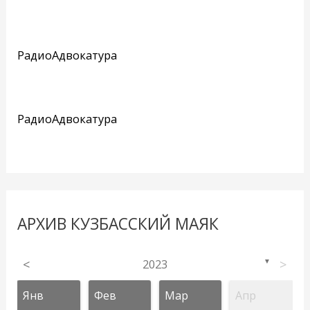
РадиоАдвокатура
РадиоАдвокатура
АРХИВ КУЗБАССКИЙ МАЯК
<
2023
>
▼
Янв
Фев
Мар
Апр