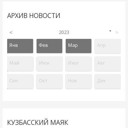
АРХИВ НОВОСТИ
<
2023
>
▼
Янв
Фев
Мар
Апр
Май
Июн
Июл
Авг
Сен
Окт
Ноя
Дек
КУЗБАССКИЙ МАЯК