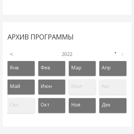
АРХИВ ПРОГРАММЫ
<
2022
>
▼
Янв
Фев
Мар
Апр
Май
Июн
Июл
Авг
Сен
Окт
Ноя
Дек