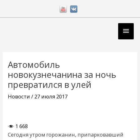
Перейти
к
содержимому
Глав
мен
Навигация
по
Автомобиль
записям
новокузнечанина за ночь
превратился в улей
Новости
/
27 июля 2017
1 668
Сегодня утром горожанин, припарковавший