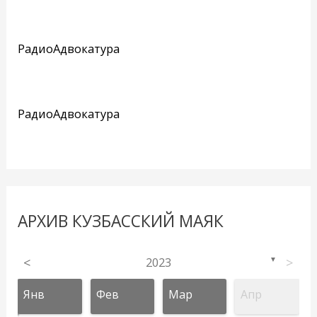
РадиоАдвокатура
РадиоАдвокатура
АРХИВ КУЗБАССКИЙ МАЯК
<
2023
>
▼
Янв
Фев
Мар
Апр